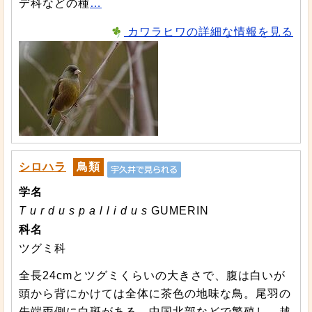
デ科などの種
…
カワラヒワの詳細な情報を見る
シロハラ
鳥類
学名
T u r d u s p a l l i d u s
GUMERIN
科名
ツグミ科
全長24cmとツグミくらいの大きさで、腹は白いが
頭から背にかけては全体に茶色の地味な鳥。尾羽の
先端両側に白斑がある。中国北部などで繁殖し、越