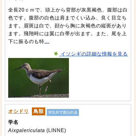
全長20ｃｍで、頭上から背部が灰黒褐色、腹部は白
色です。腹部の白色は肩までくい込み、良く目立ち
ます。眉斑は白で、顔から胸に灰褐色の縦斑があり
ます。飛翔時には翼に白帯が出ます。また、尾を上
下に振るのも特
…
イソシギの詳細な情報を見る
オシドリ
鳥類
学名
Aixgalericulata
(LINNE)