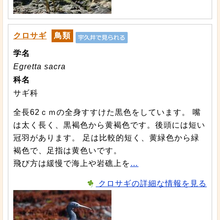
クロサギ
鳥類
学名
Egretta sacra
科名
サギ科
全長62ｃｍの全身すすけた黒色をしています。 嘴
は太く長く、黒褐色から黄褐色です。後頭には短い
冠羽があります。 足は比較的短く、黄緑色から緑
褐色で、足指は黄色いです。
飛び方は緩慢で海上や岩礁上を
…
クロサギの詳細な情報を見る