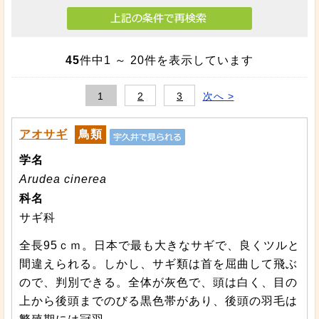
45
件中
1
～
20
件を表示しています
1
2
3
次へ >
アオサギ
鳥類
学名
Arudea cinerea
科名
サギ科
全長95ｃｍ。日本で最も大きなサギで、良くツルと
間違えられる。しかし、サギ類は首を屈曲して飛ぶ
ので、判別できる。全体が灰色で、頭は白く、目の
上から後頭までのびる黒色帯があり、後頭の羽毛は