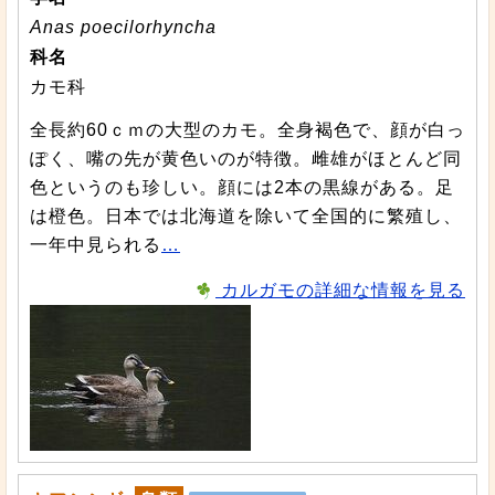
Anas poecilorhyncha
科名
カモ科
全長約60ｃｍの大型のカモ。全身褐色で、顔が白っ
ぽく、嘴の先が黄色いのが特徴。雌雄がほとんど同
色というのも珍しい。顔には2本の黒線がある。足
は橙色。日本では北海道を除いて全国的に繁殖し、
一年中見られる
…
カルガモの詳細な情報を見る