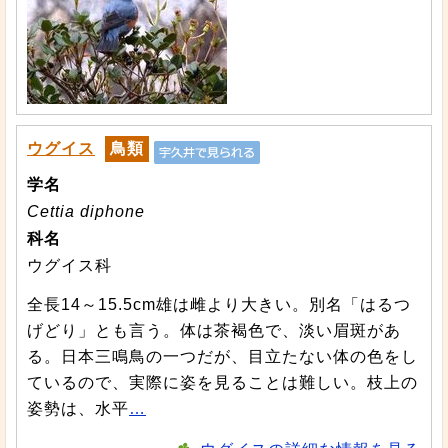
ウグイス
鳥類
学名
Cettia diphone
科名
ウグイス科
全長14～15.5cm雄は雌より大きい。別名「はるつ
げどり」とも言う。体は茶褐色で、淡い眉斑があ
る。日本三鳴鳥の一つだが、目立たない体の色をし
ているので、実際に姿を見ることは難しい。枝上の
姿勢は、水平
…