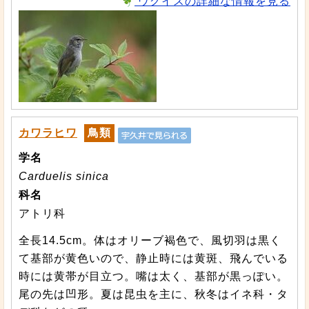
ウグイスの詳細な情報を見る
カワラヒワ
鳥類
学名
Carduelis sinica
科名
アトリ科
全長14.5cm。体はオリーブ褐色で、風切羽は黒く
て基部が黄色いので、静止時には黄斑、飛んでいる
時には黄帯が目立つ。嘴は太く、基部が黒っぽい。
尾の先は凹形。夏は昆虫を主に、秋冬はイネ科・タ