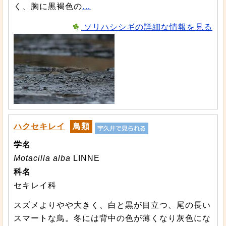
く、胸に黒褐色の
…
ソリハシシギの詳細な情報を見る
ハクセキレイ
鳥類
学名
Motacilla alba
LINNE
科名
セキレイ科
スズメよりやや大きく、白と黒が目立つ、尾の長い
スマートな鳥。冬には背中の色が薄くなり灰色にな