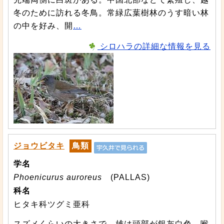
冬のために訪れる冬鳥。常緑広葉樹林のうす暗い林
の中を好み、開
…
シロハラの詳細な情報を見る
ジョウビタキ
鳥類
学名
Phoenicurus auroreus
(PALLAS)
科名
ヒタキ科ツグミ亜科
スズメくらいの大きさで、雄は頭部が銀灰白色、喉