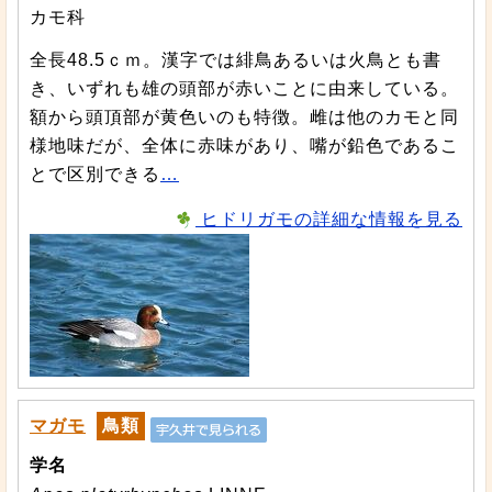
カモ科
全長48.5ｃｍ。漢字では緋鳥あるいは火鳥とも書
き、いずれも雄の頭部が赤いことに由来している。
額から頭頂部が黄色いのも特徴。雌は他のカモと同
様地味だが、全体に赤味があり、嘴が鉛色であるこ
とで区別できる
…
ヒドリガモの詳細な情報を見る
マガモ
鳥類
学名