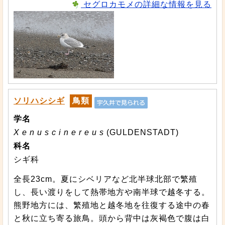
セグロカモメの詳細な情報を見る
ソリハシシギ
鳥類
学名
X e n u s c i n e r e u s
(GULDENSTADT)
科名
シギ科
全長23cm。夏にシベリアなど北半球北部で繁殖
し、長い渡りをして熱帯地方や南半球で越冬する。
熊野地方には、繁殖地と越冬地を往復する途中の春
と秋に立ち寄る旅鳥。頭から背中は灰褐色で腹は白