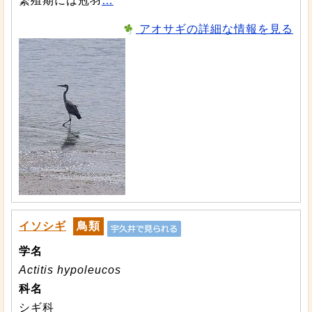
繁殖期には冠羽
…
アオサギの詳細な情報を見る
イソシギ
鳥類
学名
Actitis hypoleucos
科名
シギ科