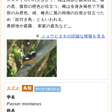
の黒、腹部の橙色が目立つ。雌は全身灰褐色で下腹
部のみ橙色。雄、雌共に翼の両側の白斑が目立つた
め「紋付き鳥」ともいわれる。
農耕地や庭園、 家庭の庭先など
…
ジョウビタキの詳細な情報を見る
スズメ
鳥類
学名
Passer montanus
科名