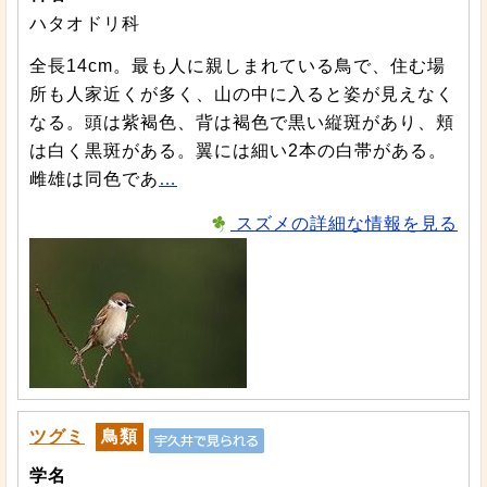
ハタオドリ科
全長14cm。最も人に親しまれている鳥で、住む場
所も人家近くが多く、山の中に入ると姿が見えなく
なる。頭は紫褐色、背は褐色で黒い縦斑があり、頬
は白く黒斑がある。翼には細い2本の白帯がある。
雌雄は同色であ
…
スズメの詳細な情報を見る
ツグミ
鳥類
学名