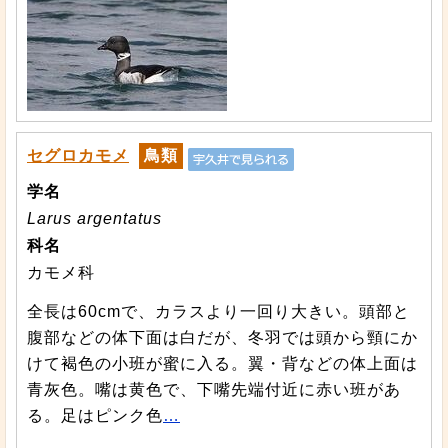
セグロカモメ
鳥類
学名
Larus argentatus
科名
カモメ科
全長は60cmで、カラスより一回り大きい。頭部と
腹部などの体下面は白だが、冬羽では頭から頸にか
けて褐色の小班が蜜に入る。翼・背などの体上面は
青灰色。嘴は黄色で、下嘴先端付近に赤い班があ
る。足はピンク色
…