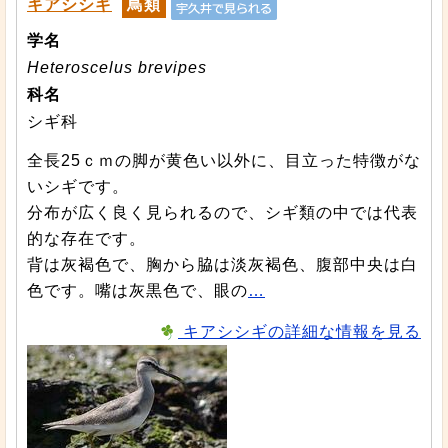
キアシシギ
鳥類
学名
Heteroscelus brevipes
科名
シギ科
全長25ｃｍの脚が黄色い以外に、目立った特徴がな
いシギです。
分布が広く良く見られるので、シギ類の中では代表
的な存在です。
背は灰褐色で、胸から脇は淡灰褐色、腹部中央は白
色です。嘴は灰黒色で、眼の
…
キアシシギの詳細な情報を見る