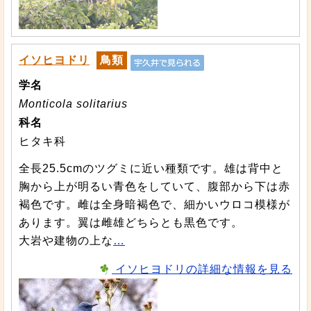
イソヒヨドリ
鳥類
学名
Monticola solitarius
科名
ヒタキ科
全長25.5cmのツグミに近い種類です。雄は背中と
胸から上が明るい青色をしていて、腹部から下は赤
褐色です。雌は全身暗褐色で、細かいウロコ模様が
あります。翼は雌雄どちらとも黒色です。
大岩や建物の上な
…
イソヒヨドリの詳細な情報を見る