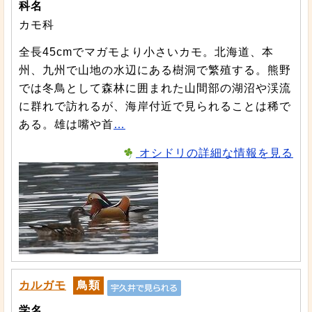
科名
カモ科
全長45cmでマガモより小さいカモ。北海道、本
州、九州で山地の水辺にある樹洞で繁殖する。熊野
では冬鳥として森林に囲まれた山間部の湖沼や渓流
に群れで訪れるが、海岸付近で見られることは稀で
ある。雄は嘴や首
…
オシドリの詳細な情報を見る
カルガモ
鳥類
学名