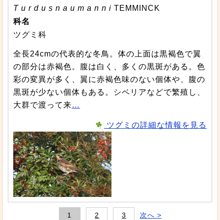
T u r d u s n a u m a n n i
TEMMINCK
科名
ツグミ科
全長24cmの代表的な冬鳥。体の上面は黒褐色で翼
の部分は赤褐色。腹は白く、多くの黒斑がある。色
彩の変異が多く、翼に赤褐色味のない個体や、腹の
黒斑が少ない個体もある。シベリアなどで繁殖し、
大群で渡って来
…
ツグミの詳細な情報を見る
1
2
3
次へ >