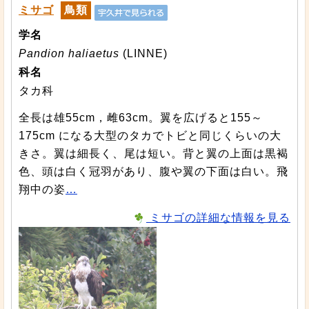
ミサゴ
鳥類
学名
Pandion haliaetus
(LINNE)
科名
タカ科
全長は雄55cm，雌63cm。翼を広げると155～
175cm になる大型のタカでトビと同じくらいの大
きさ。翼は細長く、尾は短い。背と翼の上面は黒褐
色、頭は白く冠羽があり、腹や翼の下面は白い。飛
翔中の姿
…
ミサゴの詳細な情報を見る