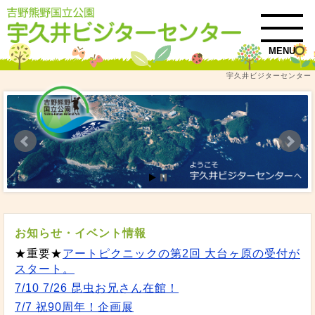
MENU
宇久井ビジターセンター
お知らせ・イベント情報
★重要★
アートピクニックの第2回 大台ヶ原の受付が
スタート。
7/10 7/26 昆虫お兄さん在館！
7/7 祝90周年！企画展