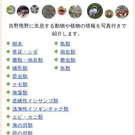
吉野熊野に生息する動物や植物の情報を写真付きで
紹介します。
樹木
鳥類
草花・シダ
両生類
菌類・地衣類
爬虫類
哺乳類
魚類
昆虫類
クモ類
海藻類
造礁性イシサンゴ類
浅海性イソギンチャク類
エビ・カニ類
海の貝類
陸の貝類