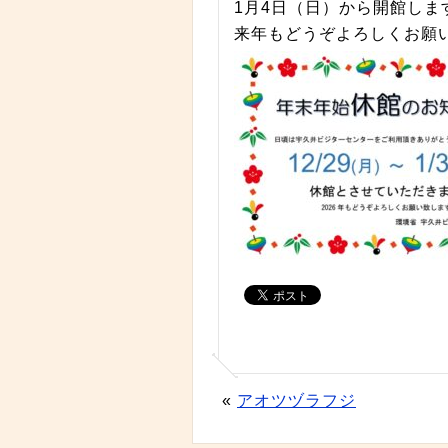
1月4日（日）から開館しま
来年もどうぞよろしくお願
«
アオツヅラフジ