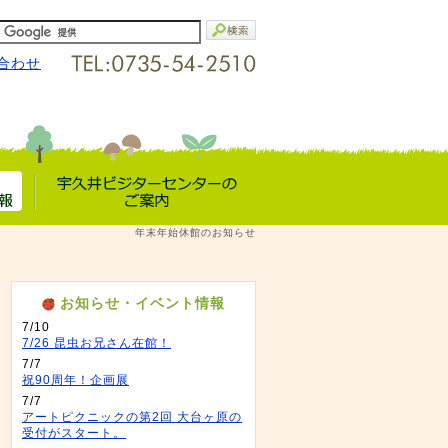
合わせ
宇久井VC
年末年始休館のお知らせ
報
のご案内
お知らせ・イベント情報
7/10
7/26 昆虫お兄さん在館！
7/7
祝90周年！企画展
7/7
アートピクニックの第2回 大台ヶ原の
受付がスタート。