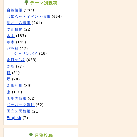
テーマ別投稿
自然情報
(982)
お知らせ・イベント情報
(694)
見どころ情報
(241)
ツル植物
(22)
木本
(187)
草本
(145)
バラ科
(42)
シャリンバイ
(16)
今日の1枚
(428)
野鳥
(77)
蛾
(21)
蝶
(20)
園地利用
(39)
虫
(110)
園地内情報
(62)
ジオパーク活動
(52)
国立公園情報
(21)
English
(7)
月別投稿