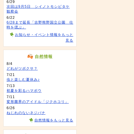
6/29
次回は9月5日 シイノトモシビタケ
観察会
6/22
6/28まで延長「吉野熊野国立公園 往
時を偲ぶ」
お知らせ・イベント情報をもっと
見る
自然情報
8/4
どれがツボクサ？
7/21
虫と楽しむ夏休み♪
7/13
初夏を彩るハマボウ
7/11
変形菌界のアイドル「ジクホコリ」
6/26
ねじれのないネジバナ
自然情報をもっと見る