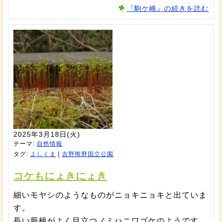
『駒ケ崎』の続きを読む
2025年3月18日(火)
テーマ:
自然情報
タグ:
よしくま
|
吉野熊野国立公園
コケもにょきにょき
細いモヤシのようなものがニョキニョキと出ていま
す。
長い蒴柄がよく目立つノミハニワゴケのようです。