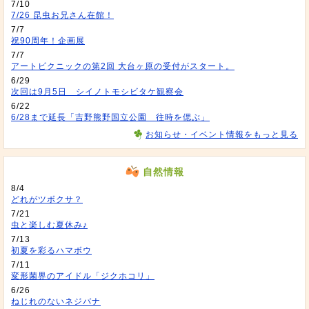
7/10
7/26 昆虫お兄さん在館！
7/7
祝90周年！企画展
7/7
アートピクニックの第2回 大台ヶ原の受付がスタート。
6/29
次回は9月5日 シイノトモシビタケ観察会
6/22
6/28まで延長「吉野熊野国立公園 往時を偲ぶ」
お知らせ・イベント情報をもっと見る
自然情報
8/4
どれがツボクサ？
7/21
虫と楽しむ夏休み♪
7/13
初夏を彩るハマボウ
7/11
変形菌界のアイドル「ジクホコリ」
6/26
ねじれのないネジバナ