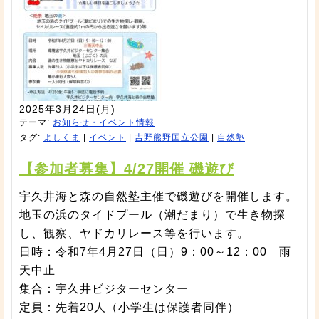
2025年3月24日(月)
テーマ:
お知らせ・イベント情報
タグ:
よしくま
|
イベント
|
吉野熊野国立公園
|
自然塾
【参加者募集】4/27開催 磯遊び
宇久井海と森の自然塾主催で磯遊びを開催します。
地玉の浜のタイドプール（潮だまり）で生き物探
し、観察、ヤドカリレース等を行います。
日時：令和7年4月27日（日）9：00～12：00 雨
天中止
集合：宇久井ビジターセンター
定員：先着20人（小学生は保護者同伴）