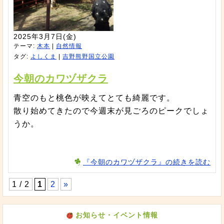
2025年3月7日(金)
テーマ:
木本
|
自然情報
タグ:
よしくま
|
吉野熊野国立公園
今朝のカワヅザクラ
青空のもと桃色が映えてとても綺麗です。
散り始めてきたので今週末が見ごろのピークでしょ
うか。
『今朝のカワヅザクラ』の続きを読む
1 / 2
1
2
»
お知らせ・イベント情報