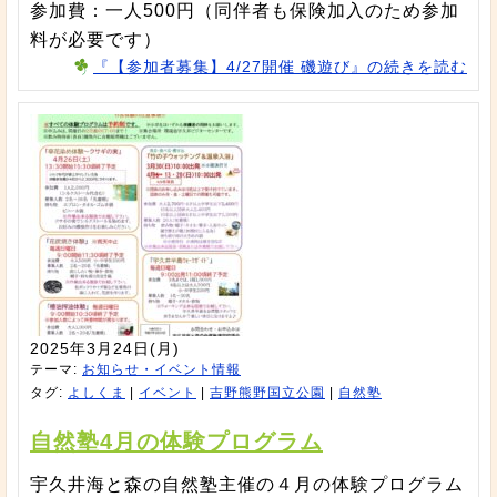
参加費：一人500円（同伴者も保険加入のため参加
料が必要です）
『【参加者募集】4/27開催 磯遊び』の続きを読む
2025年3月24日(月)
テーマ:
お知らせ・イベント情報
タグ:
よしくま
|
イベント
|
吉野熊野国立公園
|
自然塾
自然塾4月の体験プログラム
宇久井海と森の自然塾主催の４月の体験プログラム