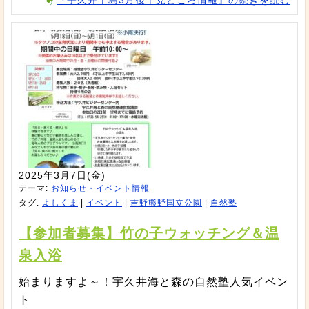
『宇久井半島3月後半見どころ情報』の続きを読む
2025年3月7日(金)
テーマ:
お知らせ・イベント情報
タグ:
よしくま
|
イベント
|
吉野熊野国立公園
|
自然塾
【参加者募集】竹の子ウォッチング＆温
泉入浴
始まりますよ～！宇久井海と森の自然塾人気イベン
ト