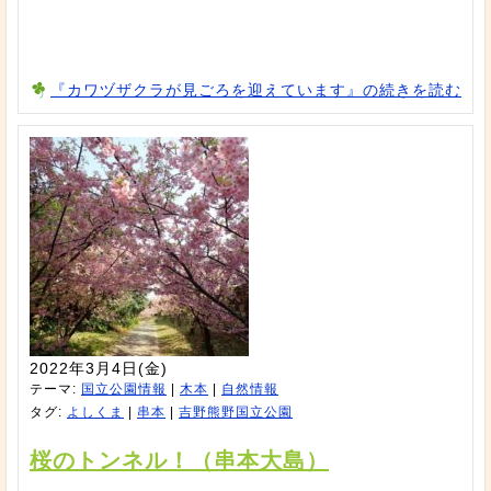
『カワヅザクラが見ごろを迎えています』の続きを読む
2022年3月4日(金)
テーマ:
国立公園情報
|
木本
|
自然情報
タグ:
よしくま
|
串本
|
吉野熊野国立公園
桜のトンネル！（串本大島）