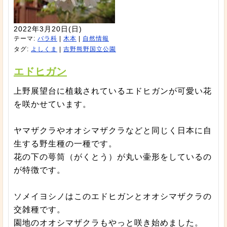
2022年3月20日(日)
テーマ:
バラ科
|
木本
|
自然情報
タグ:
よしくま
|
吉野熊野国立公園
エドヒガン
上野展望台に植栽されているエドヒガンが可愛い花
を咲かせています。
ヤマザクラやオオシマザクラなどと同じく日本に自
生する野生種の一種です。
花の下の萼筒（がくとう）が丸い壷形をしているの
が特徴です。
ソメイヨシノはこのエドヒガンとオオシマザクラの
交雑種です。
園地のオオシマザクラもやっと咲き始めました。