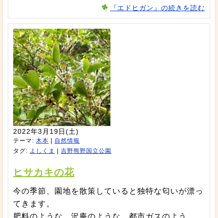
『エドヒガン』の続きを読む
2022年3月19日(土)
テーマ:
木本
|
自然情報
タグ:
よしくま
|
吉野熊野国立公園
ヒサカキの花
今の季節、園地を散策していると独特な匂いが漂っ
てきます。
肥料のような、沢庵のような、都市ガスのよう