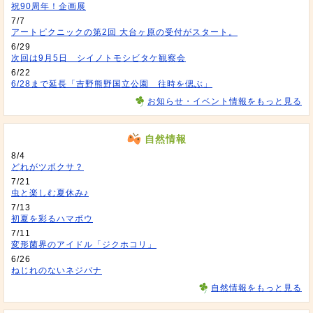
祝90周年！企画展
7/7
アートピクニックの第2回 大台ヶ原の受付がスタート。
6/29
次回は9月5日 シイノトモシビタケ観察会
6/22
6/28まで延長「吉野熊野国立公園 往時を偲ぶ」
お知らせ・イベント情報をもっと見る
自然情報
8/4
どれがツボクサ？
7/21
虫と楽しむ夏休み♪
7/13
初夏を彩るハマボウ
7/11
変形菌界のアイドル「ジクホコリ」
6/26
ねじれのないネジバナ
自然情報をもっと見る