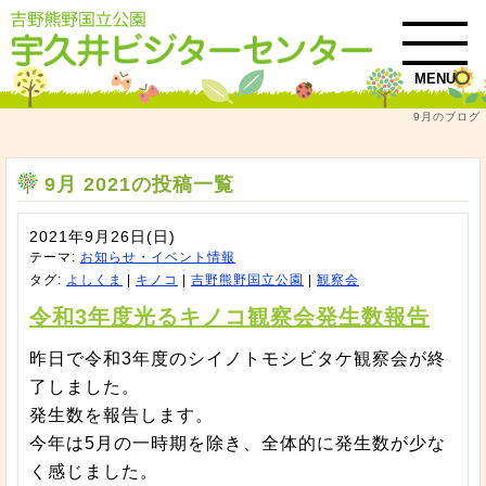
MENU
9月のブログ
トップ
9月 2021
9月 2021の投稿一覧
2021年9月26日(日)
テーマ:
お知らせ・イベント情報
タグ:
よしくま
|
キノコ
|
吉野熊野国立公園
|
観察会
令和3年度光るキノコ観察会発生数報告
昨日で令和3年度のシイノトモシビタケ観察会が終
了しました。
発生数を報告します。
今年は5月の一時期を除き、全体的に発生数が少な
く感じました。