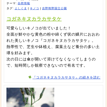
テーマ:
自然情報
タグ:
よしくま
|
キノコ
|
吉野熊野国立公園
コガネキヌカラカサタケ
可愛らしいキノコが出ていました！
全面が鮮やかな黄色の粉や綿くず状の鱗片におおわ
れた美しいキノコ『コガネキヌカラカサタケ』。
熱帯性で、芝生や鉢植え、腐葉土など養分の多い土
壌を好みます。
次の日には傘が開いて溶けてなくなってしまうの
で、短時間しか観察できないので有名です。
『コガネキヌカラカサタケ』の続きを読む