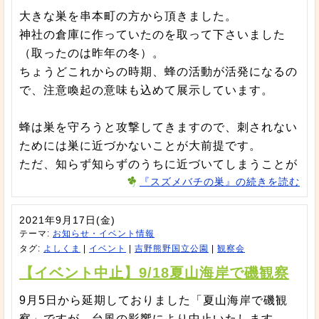
大きな巣を串本町の方から頂きました。
神社の倉庫に作っていたのを取って下さいました
（取ったのは昨年の冬）。
ちょうどこれからの時期、蜂の活動が活発になるの
で、注意喚起の意味も込めて展示しています。
蜂は巣を守ろうと攻撃してきますので、刺されない
ためには巣に近づかないことが大前提です。
ただ、知らず知らずのうちに近づいてしまうことが
『スズメバチの巣』の続きを読む
2021年9月17日(金)
テーマ:
お知らせ・イベント情報
タグ:
よしくま
|
イベント
|
吉野熊野国立公園
|
観察会
【イベント中止】9/18夏山海岸で磯観察
9月5日から延期しておりました「夏山海岸で磯観
察」ですが、台風の影響により中止いたします。