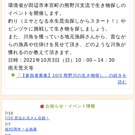
環境省が田辺市本宮町の熊野川支流で生き物探しの
イベントを開催します。
釣り（エサとなる水生昆虫探しからスタート！）や
ビンヅケに挑戦して生き物を探しましょう。
また、川魚を獲っている地元漁師さんから、昔なが
らの漁具や仕掛けを見せて頂き、どのような川魚が
獲れるのか教えて頂きます。
日時：2021年10月3日（日）10：00～14：30
雨天荒天等
『【参加者募集】10/3 熊野川の生き物探し』の続きを
読む
お知らせ・イベント情報
7/10
7/26 昆虫お兄さん在館！
7/7
祝90周年！企画展