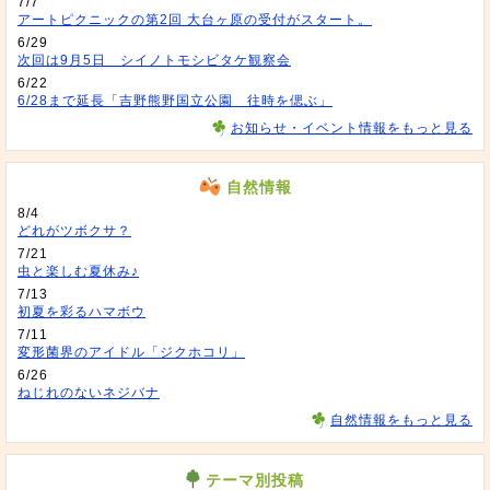
7/7
アートピクニックの第2回 大台ヶ原の受付がスタート。
6/29
次回は9月5日 シイノトモシビタケ観察会
6/22
6/28まで延長「吉野熊野国立公園 往時を偲ぶ」
お知らせ・イベント情報をもっと見る
自然情報
8/4
どれがツボクサ？
7/21
虫と楽しむ夏休み♪
7/13
初夏を彩るハマボウ
7/11
変形菌界のアイドル「ジクホコリ」
6/26
ねじれのないネジバナ
自然情報をもっと見る
テーマ別投稿