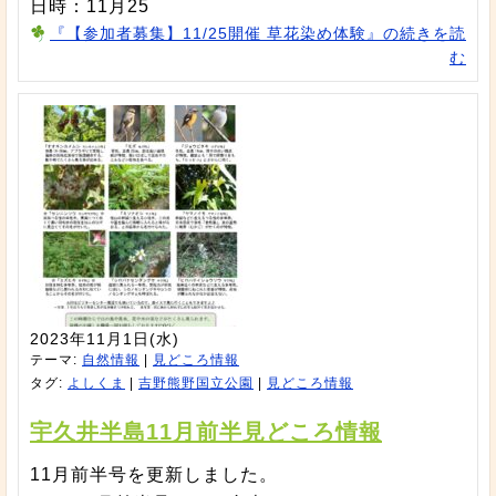
日時：11月25
『【参加者募集】11/25開催 草花染め体験』の続きを読
む
2023年11月1日(水)
テーマ:
自然情報
|
見どころ情報
タグ:
よしくま
|
吉野熊野国立公園
|
見どころ情報
宇久井半島11月前半見どころ情報
11月前半号を更新しました。