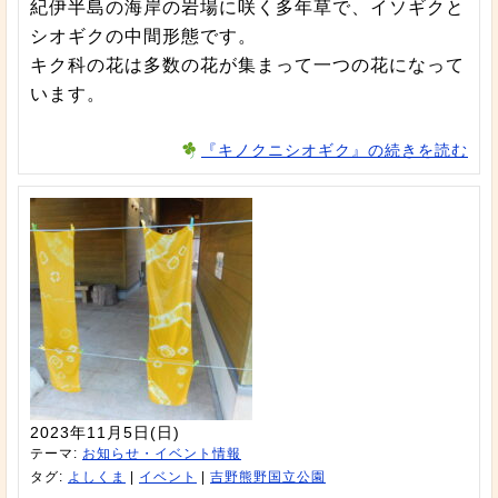
紀伊半島の海岸の岩場に咲く多年草で、イソギクと
シオギクの中間形態です。
キク科の花は多数の花が集まって一つの花になって
います。
『キノクニシオギク』の続きを読む
2023年11月5日(日)
テーマ:
お知らせ・イベント情報
タグ:
よしくま
|
イベント
|
吉野熊野国立公園