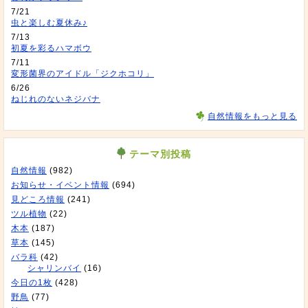
7/21
虫と楽しむ夏休み♪
7/13
初夏を彩るハマボウ
7/11
変形菌界のアイドル「ジクホコリ」
6/26
ねじれのないネジバナ
自然情報をもっと見る
テーマ別投稿
自然情報
(982)
お知らせ・イベント情報
(694)
見どころ情報
(241)
ツル植物
(22)
木本
(187)
草本
(145)
バラ科
(42)
シャリンバイ
(16)
今日の1枚
(428)
野鳥
(77)