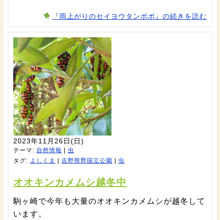
『雨上がりのセイヨウタンポポ』の続きを読む
2023年11月26日(日)
テーマ:
自然情報
|
虫
タグ:
よしくま
|
吉野熊野国立公園
|
虫
オオキンカメムシ越冬中
駒ヶ崎で今年も大量のオオキンカメムシが越冬して
います。