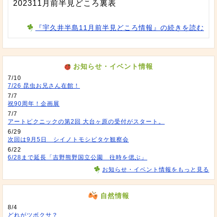
202311月前半見どころ裏表
『宇久井半島11月前半見どころ情報』の続きを読む
お知らせ・イベント情報
7/10
7/26 昆虫お兄さん在館！
7/7
祝90周年！企画展
7/7
アートピクニックの第2回 大台ヶ原の受付がスタート。
6/29
次回は9月5日 シイノトモシビタケ観察会
6/22
6/28まで延長「吉野熊野国立公園 往時を偲ぶ」
お知らせ・イベント情報をもっと見る
自然情報
8/4
どれがツボクサ？