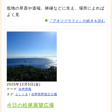
低地の草原や道端、林縁などに生え、場所によれば
よく見
『アオツヅラフジ』の続きを読む
2025年12月5日(金)
テーマ:
自然情報
タグ:
よしくま
|
吉野熊野国立公園
今日の松尾展望広場