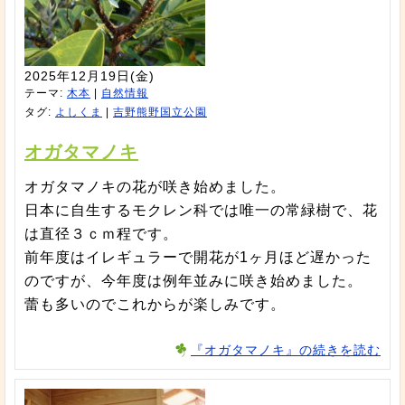
2025年12月19日(金)
テーマ:
木本
|
自然情報
タグ:
よしくま
|
吉野熊野国立公園
オガタマノキ
オガタマノキの花が咲き始めました。
日本に自生するモクレン科では唯一の常緑樹で、花
は直径３ｃｍ程です。
前年度はイレギュラーで開花が1ヶ月ほど遅かった
のですが、今年度は例年並みに咲き始めました。
蕾も多いのでこれからが楽しみです。
『オガタマノキ』の続きを読む