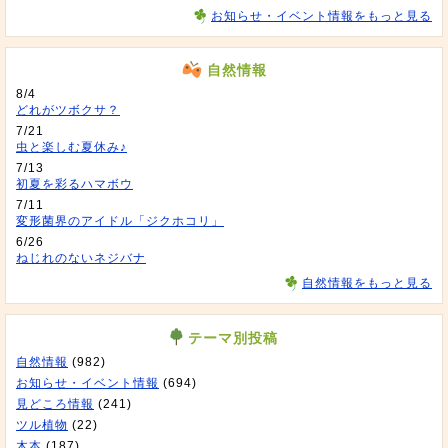
お知らせ・イベント情報をもっと見る
自然情報
8/4
どれがツボクサ？
7/21
虫と楽しむ夏休み♪
7/13
初夏を彩るハマボウ
7/11
変形菌界のアイドル「ジクホコリ」
6/26
ねじれのないネジバナ
自然情報をもっと見る
テーマ別投稿
自然情報
(982)
お知らせ・イベント情報
(694)
見どころ情報
(241)
ツル植物
(22)
木本
(187)