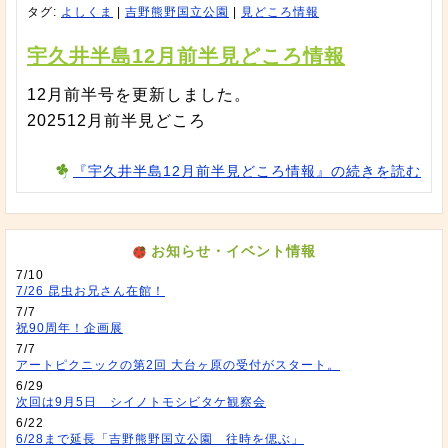
タグ:
よしくま
|
吉野熊野国立公園
|
見どころ情報
宇久井半島12月前半見どころ情報
12月前半号を更新しました。
202512月前半見どころ
『宇久井半島12月前半見どころ情報』の続きを読む
お知らせ・イベント情報
7/10
7/26 昆虫お兄さん在館！
7/7
祝90周年！企画展
7/7
アートピクニックの第2回 大台ヶ原の受付がスタート。
6/29
次回は9月5日 シイノトモシビタケ観察会
6/22
6/28まで延長「吉野熊野国立公園 往時を偲ぶ」