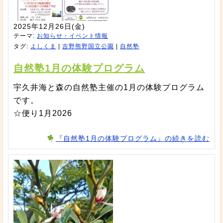
2025年12月26日(金)
テーマ:
お知らせ・イベント情報
タグ:
よしくま
|
吉野熊野国立公園
|
自然塾
自然塾1月の体験プログラム
宇久井海と森の自然塾主催の1月の体験プログラム
です。
☆便り1月2026
『自然塾1月の体験プログラム』の続きを読む