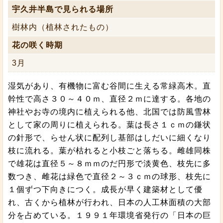
宇久井半島で見られる場所
樹林内（植林されたもの）
花の咲く時期
3月
湿気があり、有機物に富む谷間に生える常緑高木。直
幹性で高さ３０～４０ｍ、直径２ｍに達する。各地の
神社やお寺の境内に植えられる他、北国では防風雪林
として家の周りに植えられる。葉は長さ１ｃｍの鎌状
の針形で、らせん状に配列し基部はしだいに細くなり
枝に流れる。葉が枯れると小枝ごと落ちる。雌雄同株
で雄花は直径５～８ｍｍのだ円形で淡黄色、枝先に多
数つき、雌花は緑色で直径２～３ｃｍの球形、枝先に
１個ずつ下向きにつく。成長が早く建築材として優
れ、古くから植林が行われ、日本の人工林面積の大部
分を占めている。１９９１年環境省発行の「日本の巨