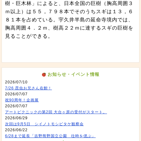
樹・巨木林」によると、日本全国の巨樹（胸高周囲３
ｍ以上）は５５，７９８本でそのうちスギは１３，６
８１本を占めている。宇久井半島の延命寺境内では、
胸高周囲４．２ｍ、樹高２２ｍに達するスギの巨樹を
見ることができる。
お知らせ・イベント情報
2026/07/10
7/26 昆虫お兄さん在館！
2026/07/07
祝90周年！企画展
2026/07/07
アートピクニックの第2回 大台ヶ原の受付がスタート。
2026/06/29
次回は9月5日 シイノトモシビタケ観察会
2026/06/22
6/28まで延長「吉野熊野国立公園 往時を偲ぶ」