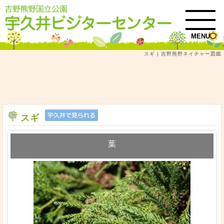
MENU
スギ | 吉野熊野ネイチャー図鑑
トップ
吉野熊野ネイチャー図鑑
樹木
図鑑検索結果一覧
スギ
スギ
葉