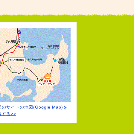
のサイトの地図(Google Map)を
覧する>>