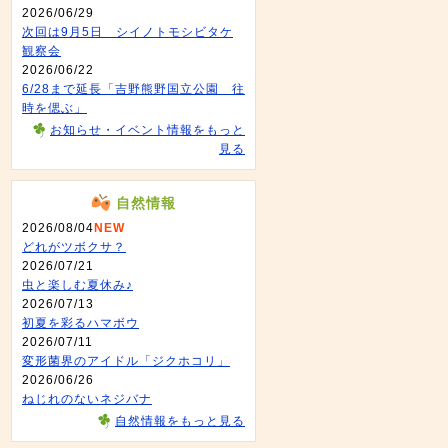
2026/06/29
次回は9月5日 シイノトモシビタケ
観察会
2026/06/22
6/28まで延長「吉野熊野国立公園 往
時を偲ぶ」
お知らせ・イベント情報をもっと
見る
自然情報
2026/08/04
NEW
どれがツボクサ？
2026/07/21
虫と楽しむ夏休み♪
2026/07/13
初夏を彩るハマボウ
2026/07/11
変形菌界のアイドル「ジクホコリ」
2026/06/26
ねじれのないネジバナ
自然情報をもっと見る