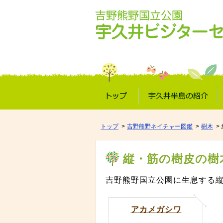
トップ
宇久井半島の紹介
トップ
吉野熊野ネイチャー図鑑
樹木
縦・筋の樹皮の樹
吉野熊野国立公園に生息する
アカメガシワ