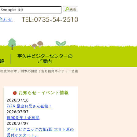
合わせ
宇久井VC
樹皮の樹木 | 樹木の図鑑 | 吉野熊野ネイチャー図鑑
報
のご案内
お知らせ・イベント情報
2026/07/10
7/26 昆虫お兄さん在館！
2026/07/07
祝90周年！企画展
2026/07/07
アートピクニックの第2回 大台ヶ原の
受付がスタート。