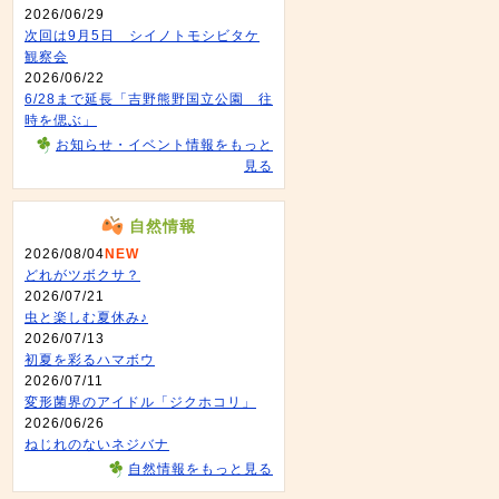
2026/06/29
次回は9月5日 シイノトモシビタケ
観察会
2026/06/22
6/28まで延長「吉野熊野国立公園 往
時を偲ぶ」
お知らせ・イベント情報をもっと
見る
自然情報
2026/08/04
NEW
どれがツボクサ？
2026/07/21
虫と楽しむ夏休み♪
2026/07/13
初夏を彩るハマボウ
2026/07/11
変形菌界のアイドル「ジクホコリ」
2026/06/26
ねじれのないネジバナ
自然情報をもっと見る