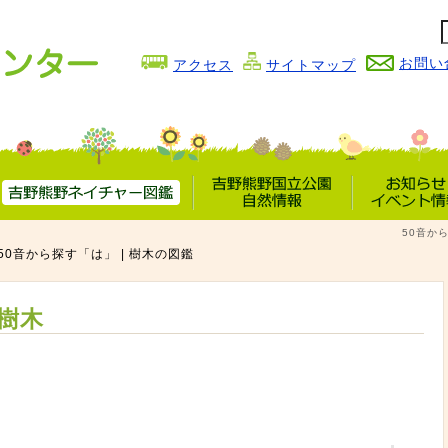
お問い
アクセス
サイトマップ
吉野熊野
吉野熊野国立公園
お知らせ
50音か
ネイチャー図鑑
自然情報
イベント情
50音から探す「は」 | 樹木の図鑑
樹木