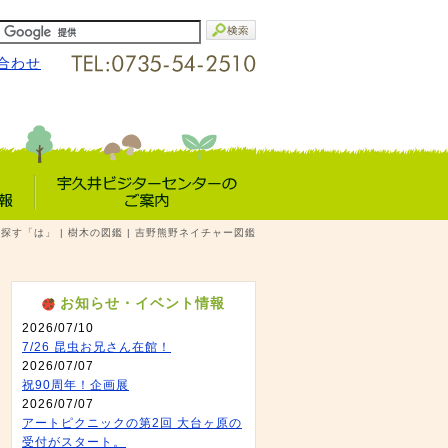
合わせ
宇久井VC
ら探す「は」 | 樹木の図鑑 | 吉野熊野ネイチャー図鑑
報
のご案内
お知らせ・イベント情報
2026/07/10
7/26 昆虫お兄さん在館！
2026/07/07
祝90周年！企画展
2026/07/07
アートピクニックの第2回 大台ヶ原の
受付がスタート。