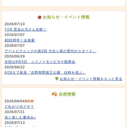
お知らせ・イベント情報
2026/07/10
7/26 昆虫お兄さん在館！
2026/07/07
祝90周年！企画展
2026/07/07
アートピクニックの第2回 大台ヶ原の受付がスタート。
2026/06/29
次回は9月5日 シイノトモシビタケ観察会
2026/06/22
6/28まで延長「吉野熊野国立公園 往時を偲ぶ」
お知らせ・イベント情報をもっと見る
自然情報
2026/08/04
NEW
どれがツボクサ？
2026/07/21
虫と楽しむ夏休み♪
2026/07/13