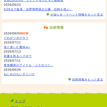
次回は9月5日 シイノトモシビタケ観察会
2026/06/22
6/28まで延長「吉野熊野国立公園 往時を偲ぶ」
お知らせ・イベント情報をもっと見る
自然情報
2026/08/04
NEW
どれがツボクサ？
2026/07/21
虫と楽しむ夏休み♪
2026/07/13
初夏を彩るハマボウ
2026/07/11
変形菌界のアイドル「ジクホコリ」
2026/06/26
ねじれのないネジバナ
自然情報をもっと見る
トップ