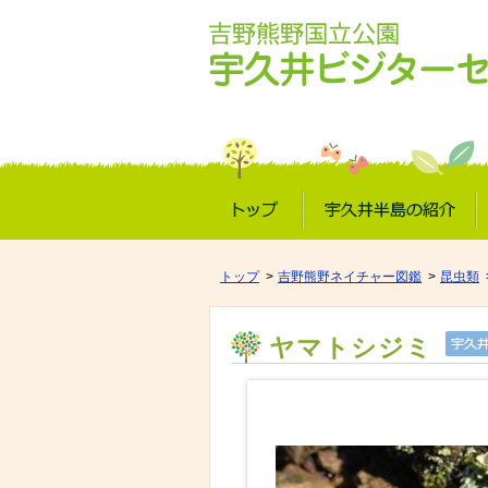
トップ
宇久井半島の紹介
トップ
吉野熊野ネイチャー図鑑
昆虫類
ヤマトシジミ