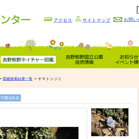
お問い
アクセス
サイトマップ
吉野熊野
吉野熊野国立公園
お知らせ
ネイチャー図鑑
自然情報
イベント情
図鑑検索結果一覧
ヤマトシジミ