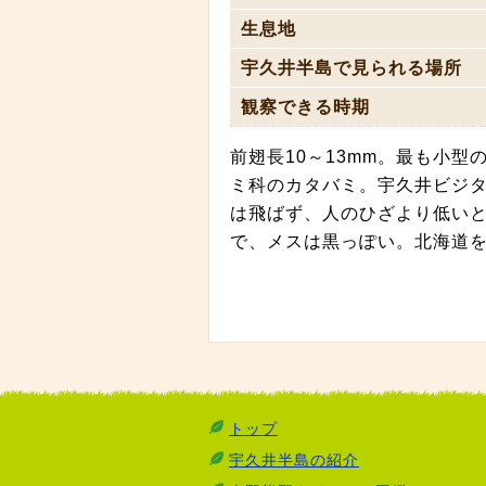
生息地
宇久井半島で見られる場所
観察できる時期
前翅長10～13mm。最も小
ミ科のカタバミ。宇久井ビジ
は飛ばず、人のひざより低い
で、メスは黒っぽい。北海道
トップ
宇久井半島の紹介