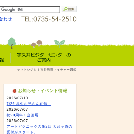
合わせ
宇久井VC
ヤマトシジミ | 吉野熊野ネイチャー図鑑
報
のご案内
お知らせ・イベント情報
2026/07/10
7/26 昆虫お兄さん在館！
2026/07/07
祝90周年！企画展
2026/07/07
アートピクニックの第2回 大台ヶ原の
受付がスタート。