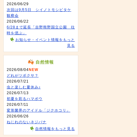
2026/06/29
次回は9月5日 シイノトモシビタケ
観察会
2026/06/22
6/28まで延長「吉野熊野国立公園 往
時を偲ぶ」
お知らせ・イベント情報をもっと
見る
自然情報
2026/08/04
NEW
どれがツボクサ？
2026/07/21
虫と楽しむ夏休み♪
2026/07/13
初夏を彩るハマボウ
2026/07/11
変形菌界のアイドル「ジクホコリ」
2026/06/26
ねじれのないネジバナ
自然情報をもっと見る