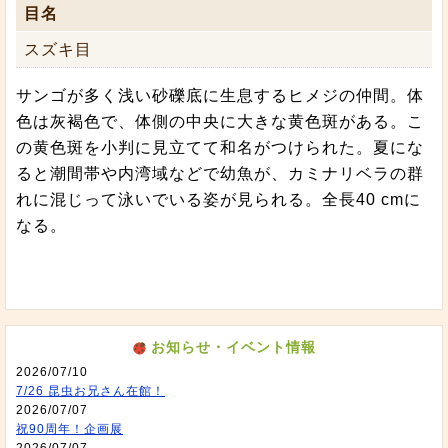
目名
スズキ目
サンゴが多く浅い砂礫底に生息するヒメジの仲間。体
色は灰褐色で、体側の中央に大きな黄色斑がある。こ
の黄色斑を小判に見立てて和名がつけられた。夏にな
ると潮間帯や内湾域などで幼魚が、カミナリベラの群
れに混じって泳いでいる姿が見られる。全長40 cmに
なる。
お知らせ・イベント情報
2026/07/10
7/26 昆虫お兄さん在館！
2026/07/07
祝90周年！企画展
2026/07/07