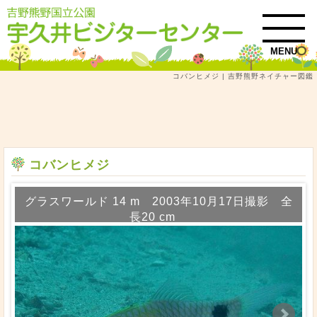
MENU
コバンヒメジ | 吉野熊野ネイチャー図鑑
トップ
吉野熊野ネイチャー図鑑
魚類
図鑑検索結果一覧
コバンヒメジ
コバンヒメジ
グラスワールド 14 m 2003年10月17日撮影 全
長20 cm