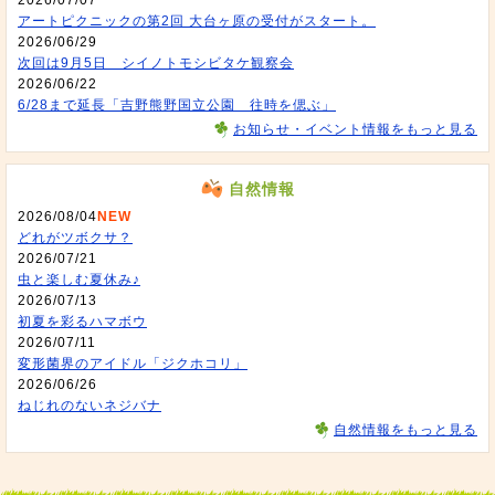
アートピクニックの第2回 大台ヶ原の受付がスタート。
2026/06/29
次回は9月5日 シイノトモシビタケ観察会
2026/06/22
6/28まで延長「吉野熊野国立公園 往時を偲ぶ」
お知らせ・イベント情報をもっと見る
自然情報
2026/08/04
NEW
どれがツボクサ？
2026/07/21
虫と楽しむ夏休み♪
2026/07/13
初夏を彩るハマボウ
2026/07/11
変形菌界のアイドル「ジクホコリ」
2026/06/26
ねじれのないネジバナ
自然情報をもっと見る