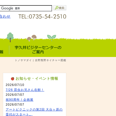
合わせ
宇久井VC
トノサマダイ | 吉野熊野ネイチャー図鑑
報
のご案内
お知らせ・イベント情報
2026/07/10
7/26 昆虫お兄さん在館！
2026/07/07
2002年8月10日撮影 全長1 cm
祝90周年！企画展
2026/07/07
アートピクニックの第2回 大台ヶ原の
受付がスタート。