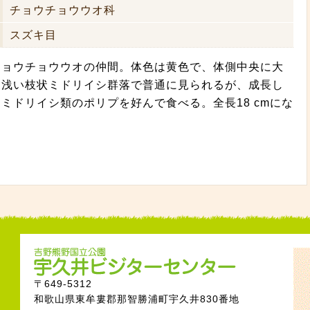
チョウチョウウオ科
スズキ目
チョウチョウウオの仲間。体色は黄色で、体側中央に大
ら浅い枝状ミドリイシ群落で普通に見られるが、成長し
ミドリイシ類のポリプを好んで食べる。全長18 cmにな
〒649-5312
和歌山県東牟婁郡那智勝浦町宇久井830番地