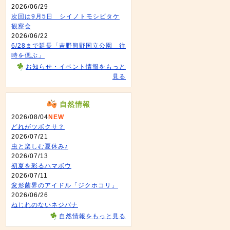
2026/06/29
次回は9月5日 シイノトモシビタケ
観察会
2026/06/22
6/28まで延長「吉野熊野国立公園 往
時を偲ぶ」
お知らせ・イベント情報をもっと
見る
自然情報
2026/08/04
NEW
どれがツボクサ？
2026/07/21
虫と楽しむ夏休み♪
2026/07/13
初夏を彩るハマボウ
2026/07/11
変形菌界のアイドル「ジクホコリ」
2026/06/26
ねじれのないネジバナ
自然情報をもっと見る