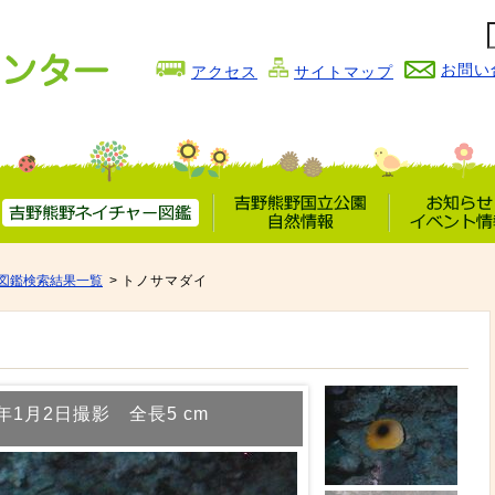
お問い
アクセス
サイトマップ
吉野熊野
吉野熊野国立公園
お知らせ
ネイチャー図鑑
自然情報
イベント情
図鑑検索結果一覧
トノサマダイ
4年1月2日撮影 全長5 cm
錆浦 4 m 