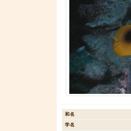
和名
学名