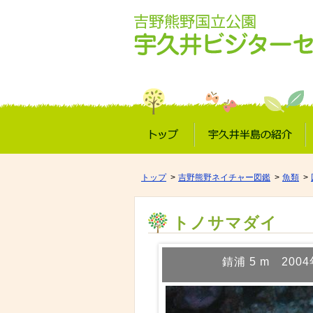
トップ
宇久井半島の紹介
トップ
吉野熊野ネイチャー図鑑
魚類
トノサマダイ
錆浦 5 m 200