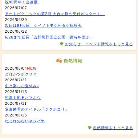
祝90周年！企画展
2026/07/07
アートピクニックの第2回 大台ヶ原の受付がスタート。
2026/06/29
次回は9月5日 シイノトモシビタケ観察会
2026/06/22
6/28まで延長「吉野熊野国立公園 往時を偲ぶ」
お知らせ・イベント情報をもっと見る
自然情報
2026/08/04
NEW
どれがツボクサ？
2026/07/21
虫と楽しむ夏休み♪
2026/07/13
初夏を彩るハマボウ
2026/07/11
変形菌界のアイドル「ジクホコリ」
2026/06/26
ねじれのないネジバナ
自然情報をもっと見る