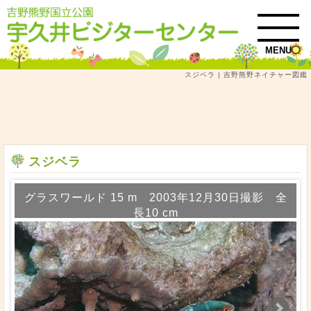
MENU
スジベラ | 吉野熊野ネイチャー図鑑
トップ
吉野熊野ネイチャー図鑑
魚類
図鑑検索結果一覧
スジベラ
スジベラ
グラスワールド 15 m 2003年12月30日撮影 全
長10 cm