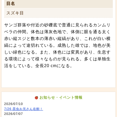
目名
スズキ目
サンゴ群落や付近の砂礫底で普通に見られるカンムリ
ベラの仲間。体色は薄灰色地で、体側に眼を通る太く
赤い縦スジと数本の薄赤い縦縞があり、これが白い横
縞によって途切れている。成熟した雄では、地色が美
しい緑色になる。また、体色には変異があり、生息す
る環境によって様々なものが見られる。多くは単独生
活をしている。全長20 cmになる。
お知らせ・イベント情報
2026/07/10
7/26 昆虫お兄さん在館！
2026/07/07