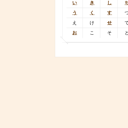
い
き
し
う
く
す
え
け
せ
お
こ
そ