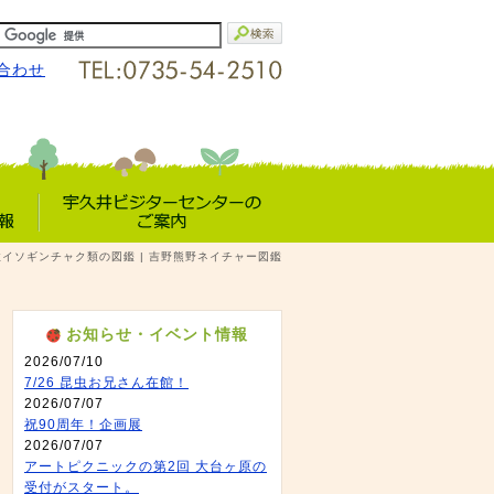
合わせ
宇久井VC
海性イソギンチャク類の図鑑 | 吉野熊野ネイチャー図鑑
報
のご案内
お知らせ・イベント情報
2026/07/10
7/26 昆虫お兄さん在館！
2026/07/07
祝90周年！企画展
2026/07/07
アートピクニックの第2回 大台ヶ原の
受付がスタート。