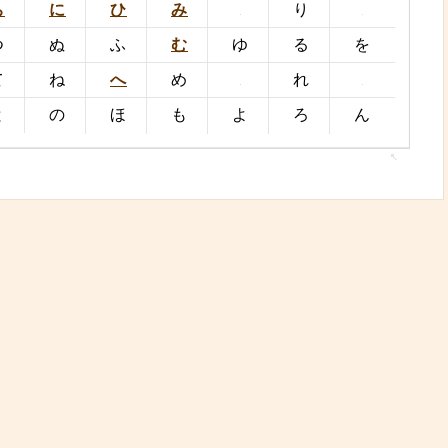
ち
に
ひ
み
り
つ
ぬ
ふ
む
ゆ
る
を
て
ね
へ
め
れ
と
の
ほ
も
よ
ろ
ん