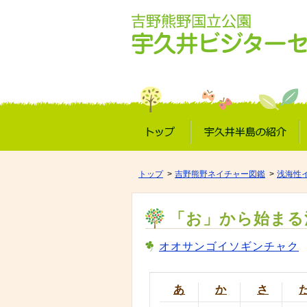
トップ
宇久井半島の紹介
トップ
吉野熊野ネイチャー図鑑
浅海性
「お」から始まる
オオサンゴイソギンチャク
あ
か
さ