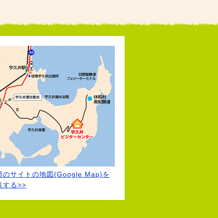
のサイトの地図(Google Map)を
覧する>>