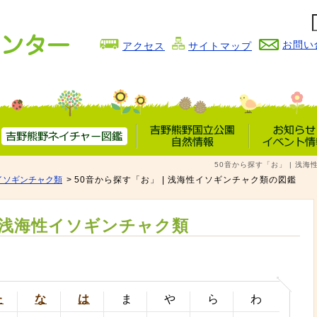
お問い
アクセス
サイトマップ
吉野熊野
吉野熊野国立公園
お知らせ
50音から探す「お」 | 浅
ネイチャー図鑑
自然情報
イベント情
イソギンチャク類
50音から探す「お」 | 浅海性イソギンチャク類の図鑑
浅海性イソギンチャク類
た
な
は
ま
や
ら
わ