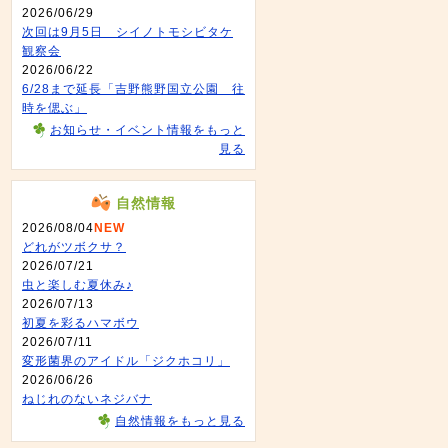
2026/06/29
次回は9月5日 シイノトモシビタケ
観察会
2026/06/22
6/28まで延長「吉野熊野国立公園 往
時を偲ぶ」
お知らせ・イベント情報をもっと
見る
自然情報
2026/08/04
NEW
どれがツボクサ？
2026/07/21
虫と楽しむ夏休み♪
2026/07/13
初夏を彩るハマボウ
2026/07/11
変形菌界のアイドル「ジクホコリ」
2026/06/26
ねじれのないネジバナ
自然情報をもっと見る