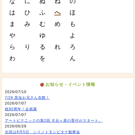
な
に
ぬ
ね
の
は
ひ
ふ
へ
ほ
ま
み
む
め
も
や
ゆ
よ
ら
り
る
れ
ろ
わ
を
ん
お知らせ・イベント情報
2026/07/10
7/26 昆虫お兄さん在館！
2026/07/07
祝90周年！企画展
2026/07/07
アートピクニックの第2回 大台ヶ原の受付がスタート。
2026/06/29
次回は9月5日 シイノトモシビタケ観察会