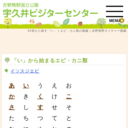
MENU
50音から探す「い」 | エビ・カニ類の図鑑 | 吉野熊野ネイチャー図鑑
トップ
吉野熊野ネイチャー図鑑
エビ・カニ類
50音から探す「い」 | エビ・カニ類の図鑑
「い」から始まるエビ・カニ類
イソスジエビ
あ
い
う
え
お
か
き
く
け
こ
さ
し
す
せ
そ
た
ち
つ
て
と