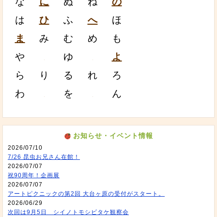
な
に
ぬ
ね
の
は
ひ
ふ
へ
ほ
ま
み
む
め
も
や
ゆ
よ
ら
り
る
れ
ろ
わ
を
ん
お知らせ・イベント情報
2026/07/10
7/26 昆虫お兄さん在館！
2026/07/07
祝90周年！企画展
2026/07/07
アートピクニックの第2回 大台ヶ原の受付がスタート。
2026/06/29
次回は9月5日 シイノトモシビタケ観察会