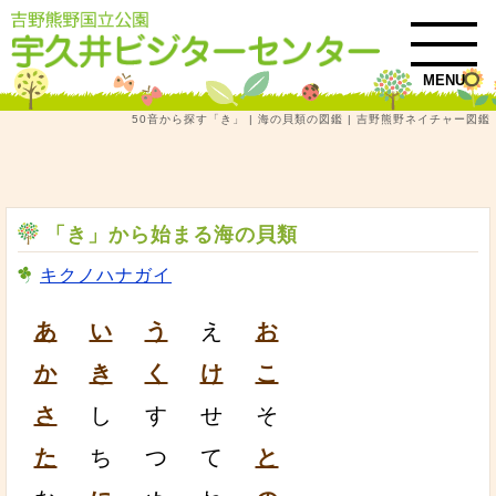
MENU
50音から探す「き」 | 海の貝類の図鑑 | 吉野熊野ネイチャー図鑑
トップ
吉野熊野ネイチャー図鑑
海の貝類
50音から探す「き」 | 海の貝類の図鑑
「き」から始まる海の貝類
キクノハナガイ
あ
い
う
え
お
か
き
く
け
こ
さ
し
す
せ
そ
た
ち
つ
て
と