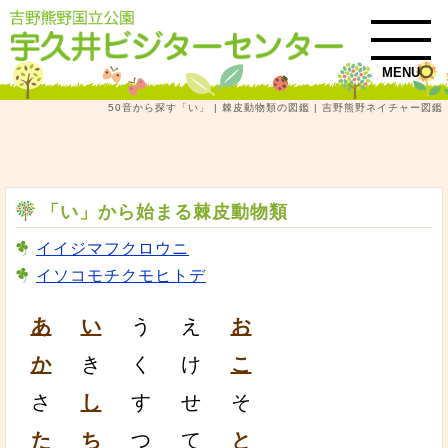
MENU
50音から探す「い」 | 棘皮動物類の図鑑 | 吉野熊野ネイチャー図鑑
トップ
吉野熊野ネイチャー図鑑
棘皮動物類
50音から探す「い」 | 棘皮動物類の図鑑
「い」から始まる棘皮動物類
イイジマフクロウニ
イソコモチクモヒトデ
あ
い
う
え
お
か
き
く
け
こ
さ
し
す
せ
そ
た
ち
つ
て
と