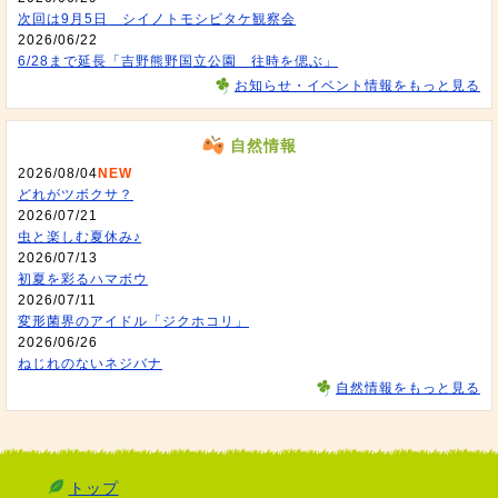
次回は9月5日 シイノトモシビタケ観察会
2026/06/22
6/28まで延長「吉野熊野国立公園 往時を偲ぶ」
お知らせ・イベント情報をもっと見る
自然情報
2026/08/04
NEW
どれがツボクサ？
2026/07/21
虫と楽しむ夏休み♪
2026/07/13
初夏を彩るハマボウ
2026/07/11
変形菌界のアイドル「ジクホコリ」
2026/06/26
ねじれのないネジバナ
自然情報をもっと見る
トップ