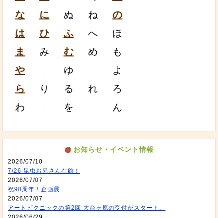
な
に
ぬ
ね
の
は
ひ
ふ
へ
ほ
ま
み
む
め
も
や
ゆ
よ
ら
り
る
れ
ろ
わ
を
ん
お知らせ・イベント情報
2026/07/10
7/26 昆虫お兄さん在館！
2026/07/07
祝90周年！企画展
2026/07/07
アートピクニックの第2回 大台ヶ原の受付がスタート。
2026/06/29