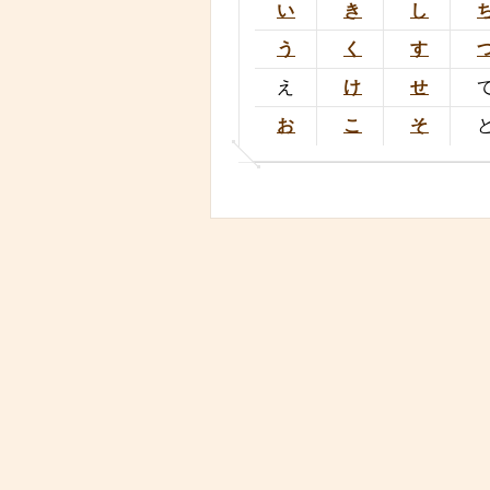
い
き
し
う
く
す
え
け
せ
お
こ
そ