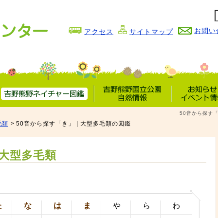
お問い
アクセス
サイトマップ
吉野熊野
吉野熊野国立公園
お知らせ
50音から探す「
ネイチャー図鑑
自然情報
イベント情
毛類
50音から探す「き」 | 大型多毛類の図鑑
大型多毛類
た
な
は
ま
や
ら
わ