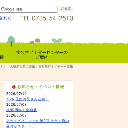
合わせ
宇久井VC
き」 | 大型多毛類の図鑑 | 吉野熊野ネイチャー図鑑
報
のご案内
お知らせ・イベント情報
2026/07/10
7/26 昆虫お兄さん在館！
2026/07/07
祝90周年！企画展
2026/07/07
アートピクニックの第2回 大台ヶ原の
受付がスタート。