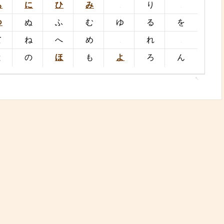
ち
に
ひ
み
り
つ
ぬ
ふ
む
ゆ
る
を
て
ね
へ
め
れ
と
の
ほ
も
よ
ろ
ん