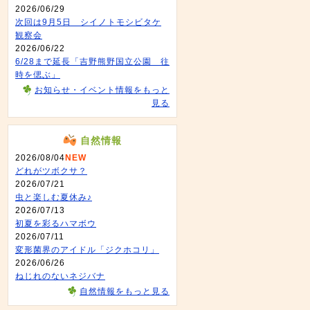
2026/06/29
次回は9月5日 シイノトモシビタケ
観察会
2026/06/22
6/28まで延長「吉野熊野国立公園 往
時を偲ぶ」
お知らせ・イベント情報をもっと
見る
自然情報
2026/08/04
NEW
どれがツボクサ？
2026/07/21
虫と楽しむ夏休み♪
2026/07/13
初夏を彩るハマボウ
2026/07/11
変形菌界のアイドル「ジクホコリ」
2026/06/26
ねじれのないネジバナ
自然情報をもっと見る