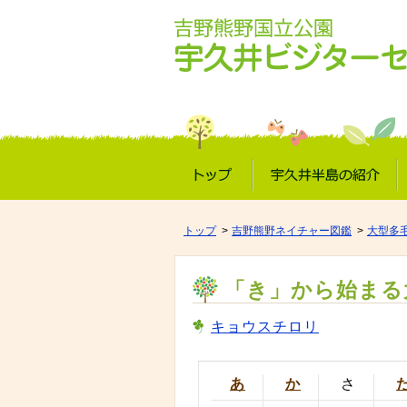
トップ
宇久井半島の紹介
トップ
吉野熊野ネイチャー図鑑
大型多
「き」から始まる
キョウスチロリ
あ
か
さ