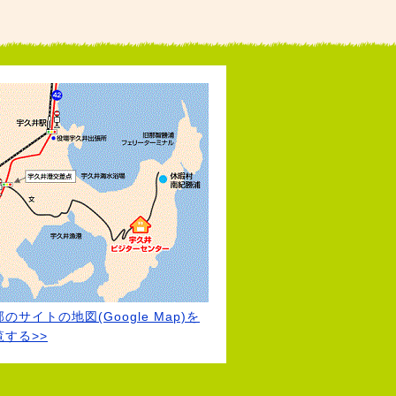
のサイトの地図(Google Map)を
覧する>>