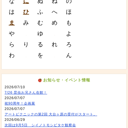
な
に
ぬ
ね
の
は
ひ
ふ
へ
ほ
ま
み
む
め
も
や
ゆ
よ
ら
り
る
れ
ろ
わ
を
ん
お知らせ・イベント情報
2026/07/10
7/26 昆虫お兄さん在館！
2026/07/07
祝90周年！企画展
2026/07/07
アートピクニックの第2回 大台ヶ原の受付がスタート。
2026/06/29
次回は9月5日 シイノトモシビタケ観察会