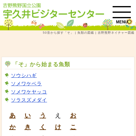
MENU
50音から探す「そ」 | 魚類の図鑑 | 吉野熊野ネイチャー図鑑
トップ
吉野熊野ネイチャー図鑑
魚類
50音から探す「そ」 | 魚類の図鑑
「そ」から始まる魚類
ソウシハギ
ソメワケベラ
ソメワケヤッコ
ソラスズメダイ
あ
い
う
え
お
か
き
く
け
こ