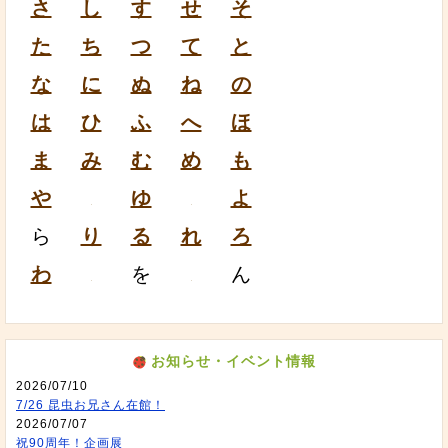
さ
し
す
せ
そ
た
ち
つ
て
と
な
に
ぬ
ね
の
は
ひ
ふ
へ
ほ
ま
み
む
め
も
や
ゆ
よ
ら
り
る
れ
ろ
わ
を
ん
お知らせ・イベント情報
2026/07/10
7/26 昆虫お兄さん在館！
2026/07/07
祝90周年！企画展