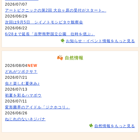
2026/07/07
アートピクニックの第2回 大台ヶ原の受付がスタート。
2026/06/29
次回は9月5日 シイノトモシビタケ観察会
2026/06/22
6/28まで延長「吉野熊野国立公園 往時を偲ぶ」
お知らせ・イベント情報をもっと見る
自然情報
2026/08/04
NEW
どれがツボクサ？
2026/07/21
虫と楽しむ夏休み♪
2026/07/13
初夏を彩るハマボウ
2026/07/11
変形菌界のアイドル「ジクホコリ」
2026/06/26
ねじれのないネジバナ
自然情報をもっと見る