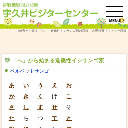
MENU
50音から探す「へ」 | 造礁性イシサンゴ類の図鑑 | 吉野熊野ネイチャー図鑑
トップ
吉野熊野ネイチャー図鑑
造礁性イシサンゴ類
50音から探す「へ」 | 造礁性イシサンゴ類の図鑑
「へ」から始まる造礁性イシサンゴ類
ベルベットサンゴ
あ
い
う
え
お
か
き
く
け
こ
さ
し
す
せ
そ
た
ち
つ
て
と