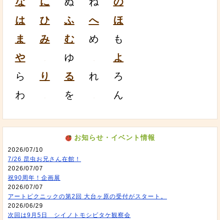
な
に
ぬ
ね
の
は
ひ
ふ
へ
ほ
ま
み
む
め
も
や
ゆ
よ
ら
り
る
れ
ろ
わ
を
ん
お知らせ・イベント情報
2026/07/10
7/26 昆虫お兄さん在館！
2026/07/07
祝90周年！企画展
2026/07/07
アートピクニックの第2回 大台ヶ原の受付がスタート。
2026/06/29
次回は9月5日 シイノトモシビタケ観察会