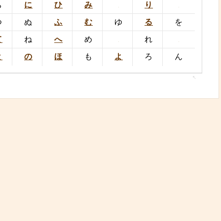
ち
に
ひ
み
り
つ
ぬ
ふ
む
ゆ
る
を
て
ね
へ
め
れ
と
の
ほ
も
よ
ろ
ん