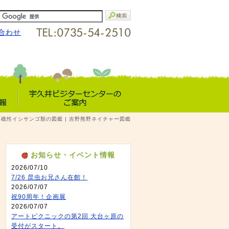
合わせ
宇久井VC
 造礁性イシサンゴ類の図鑑 | 吉野熊野ネイチャー図鑑
報
のご案内
お知らせ・イベント情報
2026/07/10
7/26 昆虫お兄さん在館！
2026/07/07
祝90周年！企画展
2026/07/07
アートピクニックの第2回 大台ヶ原の
受付がスタート。