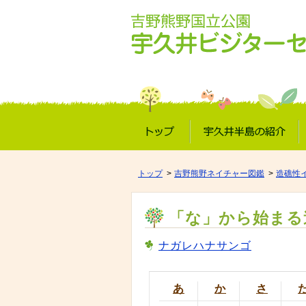
トップ
宇久井半島の紹介
トップ
吉野熊野ネイチャー図鑑
造礁性
「な」から始まる
ナガレハナサンゴ
あ
か
さ