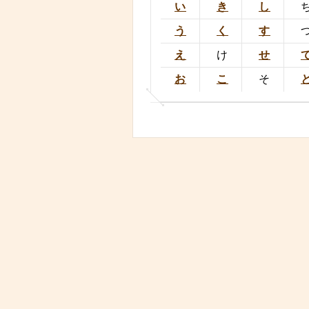
い
き
し
う
く
す
え
け
せ
お
こ
そ