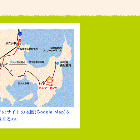
のサイトの地図(Google Map)を
覧する>>