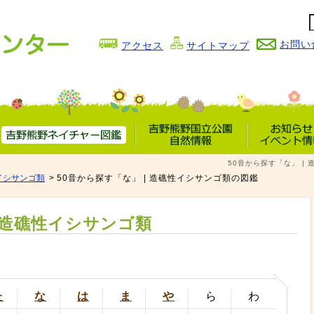
お問い
アクセス
サイトマップ
吉野熊野
吉野熊野国立公園
お知らせ
50音から探す「な」 |
ネイチャー図鑑
自然情報
イベント情
イシサンゴ類
50音から探す「な」 | 造礁性イシサンゴ類の図鑑
造礁性イシサンゴ類
た
な
は
ま
や
ら
わ