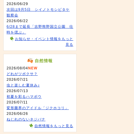
2026/06/29
次回は9月5日 シイノトモシビタケ
観察会
2026/06/22
6/28まで延長「吉野熊野国立公園 往
時を偲ぶ」
お知らせ・イベント情報をもっと
見る
自然情報
2026/08/04
NEW
どれがツボクサ？
2026/07/21
虫と楽しむ夏休み♪
2026/07/13
初夏を彩るハマボウ
2026/07/11
変形菌界のアイドル「ジクホコリ」
2026/06/26
ねじれのないネジバナ
自然情報をもっと見る