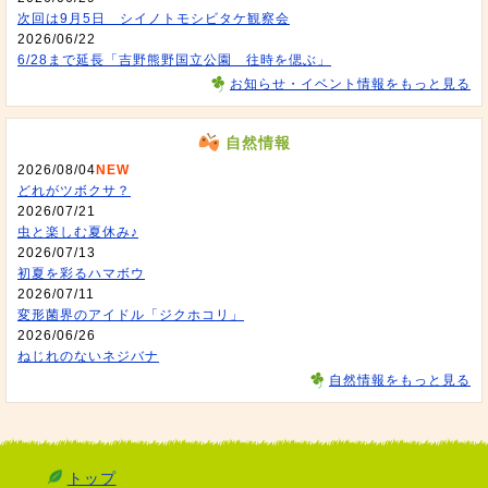
次回は9月5日 シイノトモシビタケ観察会
2026/06/22
6/28まで延長「吉野熊野国立公園 往時を偲ぶ」
お知らせ・イベント情報をもっと見る
自然情報
2026/08/04
NEW
どれがツボクサ？
2026/07/21
虫と楽しむ夏休み♪
2026/07/13
初夏を彩るハマボウ
2026/07/11
変形菌界のアイドル「ジクホコリ」
2026/06/26
ねじれのないネジバナ
自然情報をもっと見る
トップ