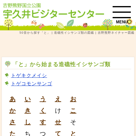
MENU
50音から探す「と」 | 造礁性イシサンゴ類の図鑑 | 吉野熊野ネイチャー図鑑
トップ
吉野熊野ネイチャー図鑑
造礁性イシサンゴ類
50音から探す「と」 | 造礁性イシサンゴ類の図鑑
「と」から始まる造礁性イシサンゴ類
トゲキクメイシ
トゲコモンサンゴ
あ
い
う
え
お
か
き
く
け
こ
さ
し
す
せ
そ
た
ち
つ
て
と