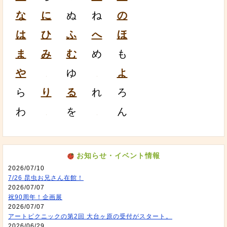
な
に
ぬ
ね
の
は
ひ
ふ
へ
ほ
ま
み
む
め
も
や
ゆ
よ
ら
り
る
れ
ろ
わ
を
ん
お知らせ・イベント情報
2026/07/10
7/26 昆虫お兄さん在館！
2026/07/07
祝90周年！企画展
2026/07/07
アートピクニックの第2回 大台ヶ原の受付がスタート。
2026/06/29