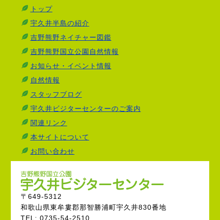
トップ
宇久井半島の紹介
吉野熊野ネイチャー図鑑
吉野熊野国立公園自然情報
お知らせ・イベント情報
自然情報
スタッフブログ
宇久井ビジターセンターのご案内
関連リンク
本サイトについて
お問い合わせ
〒649-5312
和歌山県東牟婁郡那智勝浦町宇久井830番地
TEL: 0735-54-2510