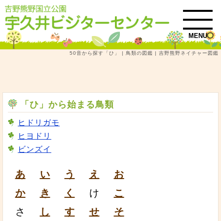
MENU
50音から探す「ひ」 | 鳥類の図鑑 | 吉野熊野ネイチャー図鑑
トップ
吉野熊野ネイチャー図鑑
鳥類
50音から探す「ひ」 | 鳥類の図鑑
「ひ」から始まる鳥類
ヒドリガモ
ヒヨドリ
ビンズイ
あ
い
う
え
お
か
き
く
け
こ
さ
し
す
せ
そ