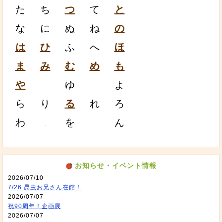
た
ち
つ
て
と
な
に
ぬ
ね
の
は
ひ
ふ
へ
ほ
ま
み
む
め
も
や
ゆ
よ
ら
り
る
れ
ろ
わ
を
ん
お知らせ・イベント情報
2026/07/10
7/26 昆虫お兄さん在館！
2026/07/07
祝90周年！企画展
2026/07/07