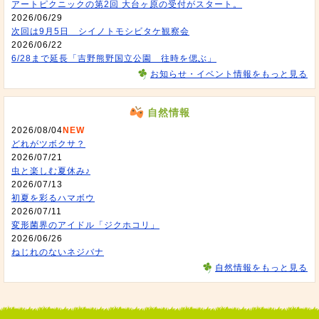
アートピクニックの第2回 大台ヶ原の受付がスタート。
2026/06/29
次回は9月5日 シイノトモシビタケ観察会
2026/06/22
6/28まで延長「吉野熊野国立公園 往時を偲ぶ」
お知らせ・イベント情報をもっと見る
自然情報
2026/08/04
NEW
どれがツボクサ？
2026/07/21
虫と楽しむ夏休み♪
2026/07/13
初夏を彩るハマボウ
2026/07/11
変形菌界のアイドル「ジクホコリ」
2026/06/26
ねじれのないネジバナ
自然情報をもっと見る