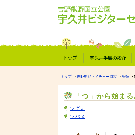
トップ
宇久井半島の紹介
トップ
吉野熊野ネイチャー図鑑
鳥類
「つ」から始まる
ツグミ
ツバメ