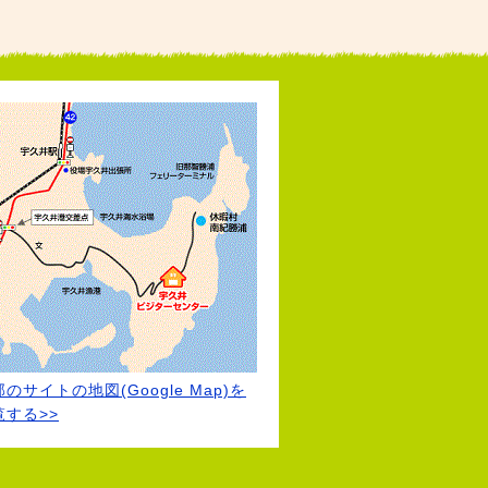
のサイトの地図(Google Map)を
覧する>>