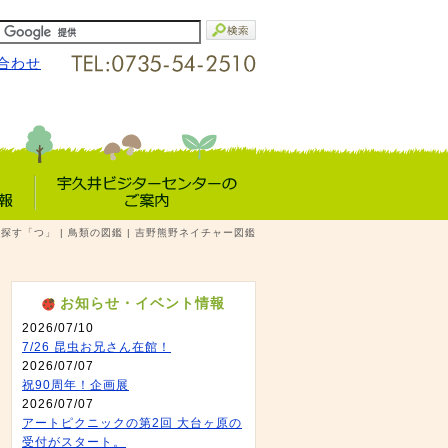
合わせ
宇久井VC
ら探す「つ」 | 鳥類の図鑑 | 吉野熊野ネイチャー図鑑
報
のご案内
お知らせ・イベント情報
2026/07/10
7/26 昆虫お兄さん在館！
2026/07/07
祝90周年！企画展
2026/07/07
アートピクニックの第2回 大台ヶ原の
受付がスタート。