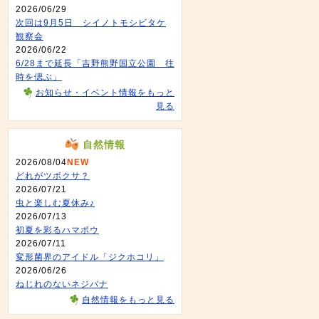
2026/06/29
次回は9月5日 シイノトモシビタケ
観察会
2026/06/22
6/28まで延長「吉野熊野国立公園 往
時を偲ぶ」
お知らせ・イベント情報をもっと
見る
自然情報
2026/08/04
NEW
どれがツボクサ？
2026/07/21
虫と楽しむ夏休み♪
2026/07/13
初夏を彩るハマボウ
2026/07/11
変形菌界のアイドル「ジクホコリ」
2026/06/26
ねじれのないネジバナ
自然情報をもっと見る