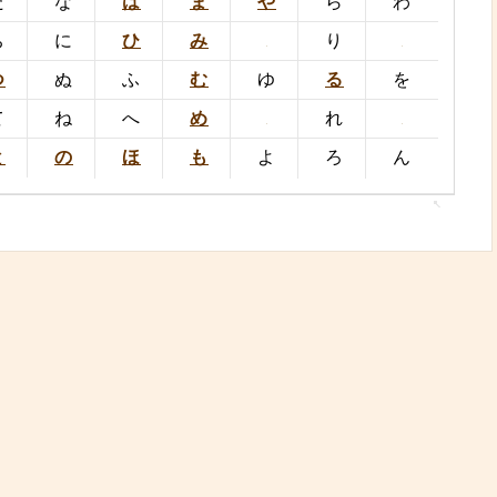
た
な
は
ま
や
ら
わ
ち
に
ひ
み
り
つ
ぬ
ふ
む
ゆ
る
を
て
ね
へ
め
れ
と
の
ほ
も
よ
ろ
ん