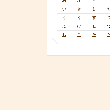
あ
か
さ
い
き
し
う
く
す
え
け
せ
お
こ
そ