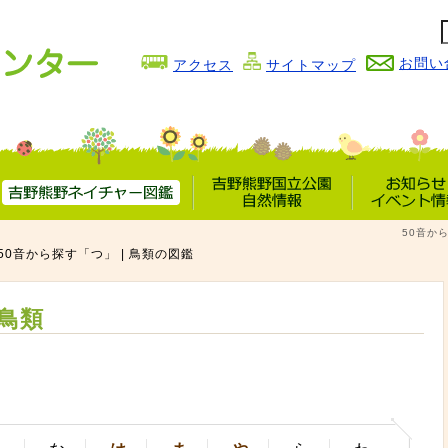
お問い
アクセス
サイトマップ
吉野熊野
吉野熊野国立公園
お知らせ
50音か
ネイチャー図鑑
自然情報
イベント情
50音から探す「つ」 | 鳥類の図鑑
鳥類