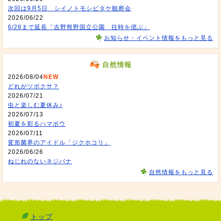
次回は9月5日 シイノトモシビタケ観察会
2026/06/22
6/28まで延長「吉野熊野国立公園 往時を偲ぶ」
お知らせ・イベント情報をもっと見る
自然情報
2026/08/04
NEW
どれがツボクサ？
2026/07/21
虫と楽しむ夏休み♪
2026/07/13
初夏を彩るハマボウ
2026/07/11
変形菌界のアイドル「ジクホコリ」
2026/06/26
ねじれのないネジバナ
自然情報をもっと見る
トップ