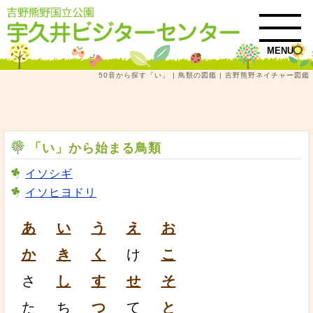
MENU
50音から探す「い」 | 鳥類の図鑑 | 吉野熊野ネイチャー図鑑
トップ
吉野熊野ネイチャー図鑑
鳥類
50音から探す「い」 | 鳥類の図鑑
「い」から始まる鳥類
イソシギ
イソヒヨドリ
あ
い
う
え
お
か
き
く
け
こ
さ
し
す
せ
そ
た
ち
つ
て
と