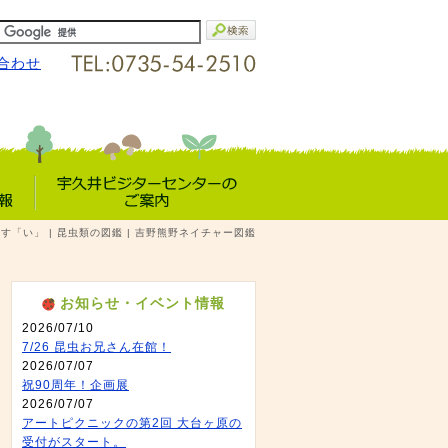
合わせ
宇久井VC
す「い」 | 昆虫類の図鑑 | 吉野熊野ネイチャー図鑑
報
のご案内
お知らせ・イベント情報
2026/07/10
7/26 昆虫お兄さん在館！
2026/07/07
祝90周年！企画展
2026/07/07
アートピクニックの第2回 大台ヶ原の
受付がスタート。