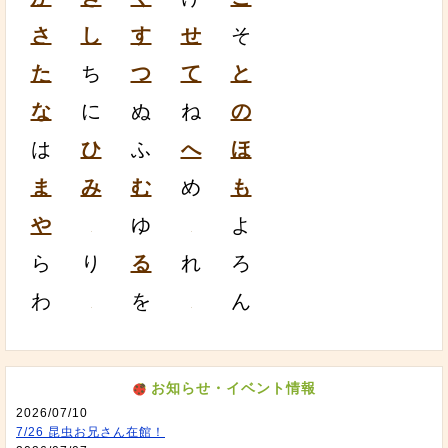
さ
し
す
せ
そ
た
ち
つ
て
と
な
に
ぬ
ね
の
は
ひ
ふ
へ
ほ
ま
み
む
め
も
や
ゆ
よ
ら
り
る
れ
ろ
わ
を
ん
お知らせ・イベント情報
2026/07/10
7/26 昆虫お兄さん在館！