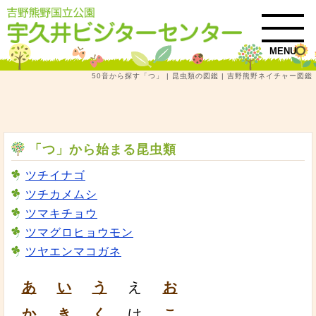
MENU
50音から探す「つ」 | 昆虫類の図鑑 | 吉野熊野ネイチャー図鑑
トップ
吉野熊野ネイチャー図鑑
昆虫類
50音から探す「つ」 | 昆虫類の図鑑
「つ」から始まる昆虫類
ツチイナゴ
ツチカメムシ
ツマキチョウ
ツマグロヒョウモン
ツヤエンマコガネ
あ
い
う
え
お
か
き
く
け
こ