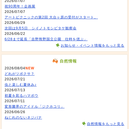
2026/07/07
祝90周年！企画展
2026/07/07
アートピクニックの第2回 大台ヶ原の受付がスタート。
2026/06/29
次回は9月5日 シイノトモシビタケ観察会
2026/06/22
6/28まで延長「吉野熊野国立公園 往時を偲ぶ」
お知らせ・イベント情報をもっと見る
自然情報
2026/08/04
NEW
どれがツボクサ？
2026/07/21
虫と楽しむ夏休み♪
2026/07/13
初夏を彩るハマボウ
2026/07/11
変形菌界のアイドル「ジクホコリ」
2026/06/26
ねじれのないネジバナ
自然情報をもっと見る