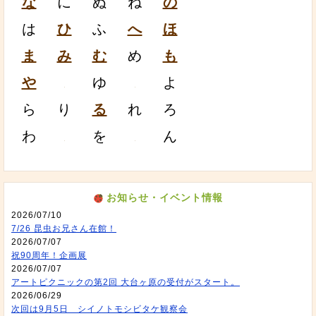
な
に
ぬ
ね
の
は
ひ
ふ
へ
ほ
ま
み
む
め
も
や
ゆ
よ
ら
り
る
れ
ろ
わ
を
ん
お知らせ・イベント情報
2026/07/10
7/26 昆虫お兄さん在館！
2026/07/07
祝90周年！企画展
2026/07/07
アートピクニックの第2回 大台ヶ原の受付がスタート。
2026/06/29
次回は9月5日 シイノトモシビタケ観察会