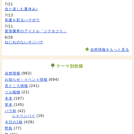
7/21
虫と楽しむ夏休み♪
7/13
初夏を彩るハマボウ
7/11
変形菌界のアイドル「ジクホコリ」
6/26
ねじれのないネジバナ
自然情報をもっと見る
テーマ別投稿
自然情報
(982)
お知らせ・イベント情報
(694)
見どころ情報
(241)
ツル植物
(22)
木本
(187)
草本
(145)
バラ科
(42)
シャリンバイ
(16)
今日の1枚
(428)
野鳥
(77)