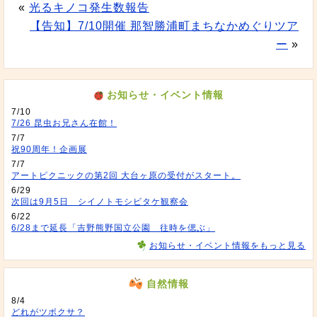
«
光るキノコ発生数報告
【告知】7/10開催 那智勝浦町まちなかめぐりツア
ー
»
お知らせ・イベント情報
7/10
7/26 昆虫お兄さん在館！
7/7
祝90周年！企画展
7/7
アートピクニックの第2回 大台ヶ原の受付がスタート。
6/29
次回は9月5日 シイノトモシビタケ観察会
6/22
6/28まで延長「吉野熊野国立公園 往時を偲ぶ」
お知らせ・イベント情報をもっと見る
自然情報
8/4
どれがツボクサ？