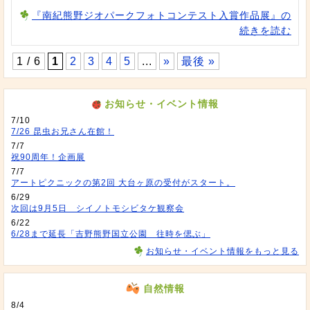
『南紀熊野ジオパークフォトコンテスト入賞作品展』の
続きを読む
1 / 6
1
2
3
4
5
...
»
最後 »
お知らせ・イベント情報
7/10
7/26 昆虫お兄さん在館！
7/7
祝90周年！企画展
7/7
アートピクニックの第2回 大台ヶ原の受付がスタート。
6/29
次回は9月5日 シイノトモシビタケ観察会
6/22
6/28まで延長「吉野熊野国立公園 往時を偲ぶ」
お知らせ・イベント情報をもっと見る
自然情報
8/4