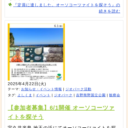
『定員に達しました。オーソコーツァイトを探そう』の
続きを読む
2025年4月22日(火)
テーマ:
お知らせ・イベント情報
|
ジオパーク活動
タグ:
よしくま
|
イベント
|
ジオパーク
|
吉野熊野国立公園
|
観察会
【参加者募集】6/1開催 オーソコーツァ
イトを探そう
宇久井半島 地玉の浜にてオーソコーツァイトを探