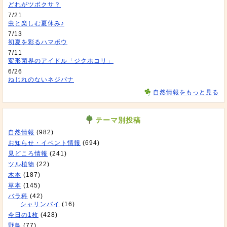
どれがツボクサ？
7/21
虫と楽しむ夏休み♪
7/13
初夏を彩るハマボウ
7/11
変形菌界のアイドル「ジクホコリ」
6/26
ねじれのないネジバナ
自然情報をもっと見る
テーマ別投稿
自然情報
(982)
お知らせ・イベント情報
(694)
見どころ情報
(241)
ツル植物
(22)
木本
(187)
草本
(145)
バラ科
(42)
シャリンバイ
(16)
今日の1枚
(428)
野鳥
(77)