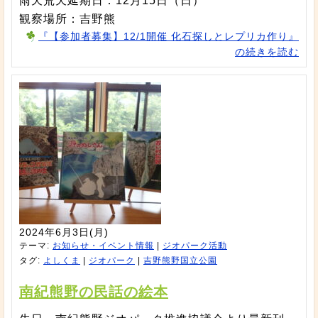
雨天荒天延期日：12月15日（日）
観察場所：吉野熊
『【参加者募集】12/1開催 化石探しとレプリカ作り』
の続きを読む
2024年6月3日(月)
テーマ:
お知らせ・イベント情報
|
ジオパーク活動
タグ:
よしくま
|
ジオパーク
|
吉野熊野国立公園
南紀熊野の民話の絵本