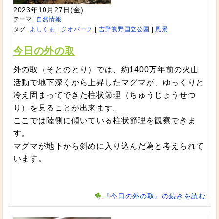
2023年10月27日(金)
テーマ:
自然情報
タグ:
よしくま
|
ジオパーク
|
吉野熊野国立公園
|
風景
今日の外の取
外の取（そとのとり）では、約1400万年前の火山
活動で地下深くから上昇したマグマが、ゆっくりと
冷え固まってできた柱状節理（ちゅうじょうせつ
り）を見ることが出来ます。
ここでは陸側に傾いている柱状節理を観察できま
す。
マグマが地下から斜めに入り込んだ為と考えられて
います。
『今日の外の取』の続きを読む