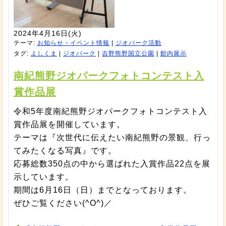
2024年4月16日(火)
テーマ:
お知らせ・イベント情報
|
ジオパーク活動
タグ:
よしくま
|
ジオパーク
|
吉野熊野国立公園
|
館内展示
南紀熊野ジオパークフォトコンテスト入
賞作品展
令和5年度南紀熊野ジオパークフォトコンテスト入
賞作品展を開催しています。
テーマは『次世代に伝えたい南紀熊野の景観、行っ
てみたくなる写真』です。
応募総数350点の中から選ばれた入賞作品22点を展
示しています。
期間は6月16日（日）までとなっております。
ぜひご覧ください(^O^)／