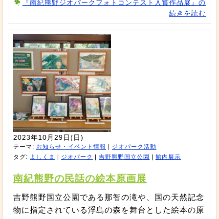
『南紀熊野ジオパークフォトコンテスト入賞作品展』の
続きを読む
2023年10月29日(日)
テーマ:
お知らせ・イベント情報
|
ジオパーク活動
タグ:
よしくま
|
ジオパーク
|
吉野熊野国立公園
|
館内展示
南紀熊野の民話の絵本原画展
吉野熊野国立公園である那智の滝や、国の天然記念
物に指定されている浮島の森を舞台とした絵本の原