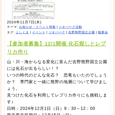
2024年11月7日(木)
テーマ:
お知らせ・イベント情報
|
ジオパーク活動
タグ:
よしくま
|
イベント
|
ジオパーク
|
吉野熊野国立公園
|
観察会
【参加者募集】12/1開催 化石探しとレプ
リカ作り
山・川・海からなる変化に富んだ吉野熊野国立公園
には化石が出るらしい！？
いつの時代のどんな化石？ 恐竜もいたのでしょう
か？ 専門家と一緒に熊野の地層について学びまし
ょう。
見つけた化石を利用してレプリカ作りにも挑戦しま
す♪
日時：2024年12月1日（日）9：30～12：00