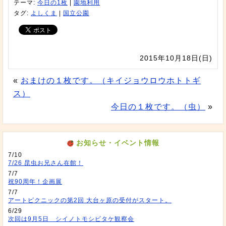
テーマ:
今日の1枚
|
園地利用
タグ:
よしくま
|
国立公園
2015年10月18日(日)
«
おまけの１枚です。（キイジョウロウホトトギ
ス）
今日の１枚です。（虫）
»
お知らせ・イベント情報
7/10
7/26 昆虫お兄さん在館！
7/7
祝90周年！企画展
7/7
アートピクニックの第2回 大台ヶ原の受付がスタート。
6/29
次回は9月5日 シイノトモシビタケ観察会