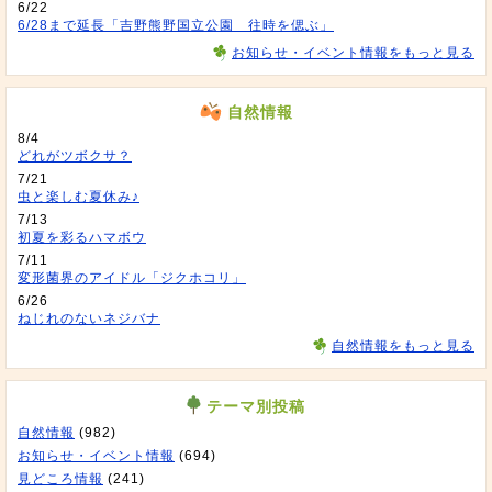
6/22
6/28まで延長「吉野熊野国立公園 往時を偲ぶ」
お知らせ・イベント情報をもっと見る
自然情報
8/4
どれがツボクサ？
7/21
虫と楽しむ夏休み♪
7/13
初夏を彩るハマボウ
7/11
変形菌界のアイドル「ジクホコリ」
6/26
ねじれのないネジバナ
自然情報をもっと見る
テーマ別投稿
自然情報
(982)
お知らせ・イベント情報
(694)
見どころ情報
(241)