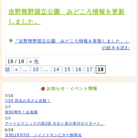
吉野熊野国立公園 みどころ情報を更新
しました。
『吉野熊野国立公園 みどころ情報を更新しました。』
の続きを読む
18 / 18
« 先
頭
«
...
10
...
14
15
16
17
18
お知らせ・イベント情報
7/10
7/26 昆虫お兄さん在館！
7/7
祝90周年！企画展
7/7
アートピクニックの第2回 大台ヶ原の受付がスタート。
6/29
次回は9月5日 シイノトモシビタケ観察会