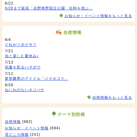
6/22
6/28まで延長「吉野熊野国立公園 往時を偲ぶ」
お知らせ・イベント情報をもっと見る
自然情報
8/4
どれがツボクサ？
7/21
虫と楽しむ夏休み♪
7/13
初夏を彩るハマボウ
7/11
変形菌界のアイドル「ジクホコリ」
6/26
ねじれのないネジバナ
自然情報をもっと見る
テーマ別投稿
自然情報
(982)
お知らせ・イベント情報
(694)
見どころ情報
(241)