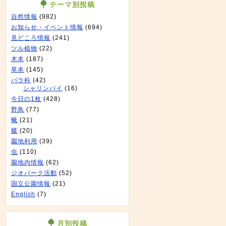
テーマ別投稿
自然情報
(982)
お知らせ・イベント情報
(694)
見どころ情報
(241)
ツル植物
(22)
木本
(187)
草本
(145)
バラ科
(42)
シャリンバイ
(16)
今日の1枚
(428)
野鳥
(77)
蛾
(21)
蝶
(20)
園地利用
(39)
虫
(110)
園地内情報
(62)
ジオパーク活動
(52)
国立公園情報
(21)
English
(7)
月別投稿