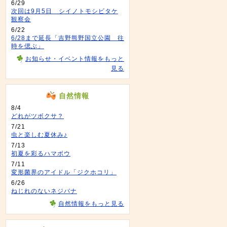
6/29
次回は9月5日 シイノトモシビタケ
観察会
6/22
6/28まで延長「吉野熊野国立公園 往
時を偲ぶ」
お知らせ・イベント情報をもっと
見る
自然情報
8/4
どれがツボクサ？
7/21
虫と楽しむ夏休み♪
7/13
初夏を彩るハマボウ
7/11
変形菌界のアイドル「ジクホコリ」
6/26
ねじれのないネジバナ
自然情報をもっと見る