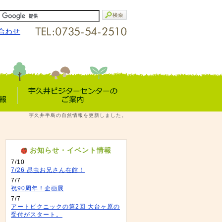
合わせ
宇久井VC
宇久井半島の自然情報を更新しました。
報
のご案内
お知らせ・イベント情報
7/10
7/26 昆虫お兄さん在館！
7/7
祝90周年！企画展
7/7
アートピクニックの第2回 大台ヶ原の
受付がスタート。