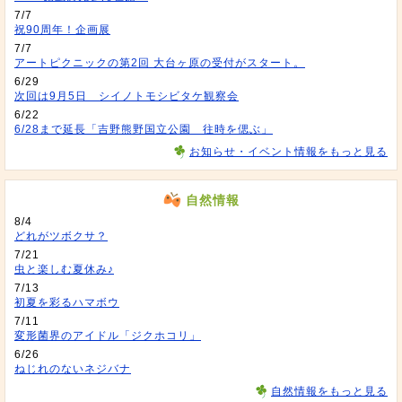
7/7
祝90周年！企画展
7/7
アートピクニックの第2回 大台ヶ原の受付がスタート。
6/29
次回は9月5日 シイノトモシビタケ観察会
6/22
6/28まで延長「吉野熊野国立公園 往時を偲ぶ」
お知らせ・イベント情報をもっと見る
自然情報
8/4
どれがツボクサ？
7/21
虫と楽しむ夏休み♪
7/13
初夏を彩るハマボウ
7/11
変形菌界のアイドル「ジクホコリ」
6/26
ねじれのないネジバナ
自然情報をもっと見る