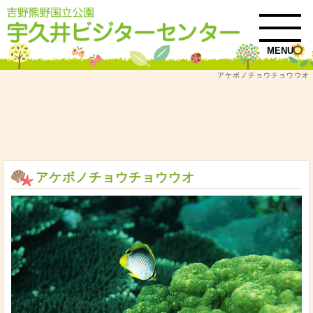
MENU
アケボノチョウチョウウオ
トップ
吉野熊野国立公園自然情報
串本の自然情報
串本海域公園の生きもの紹介
本州最南端 串本のおさかな紹介
アケボノチョウチョウウオ
アケボノチョウチョウウオ