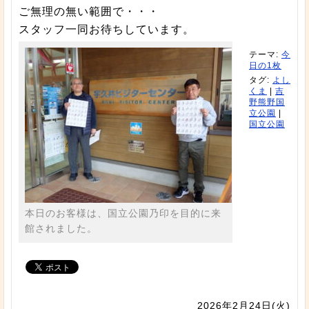
ご無理の無い範囲で・・・
スタッフ一同お待ちしています。
テーマ:
今
日の1枚
タグ:
よし
くま
|
吉
野熊野国
立公園
|
国立公園
本日のお客様は、国立公園乃印を目的に来
館されました。
2026年2月24日(火)