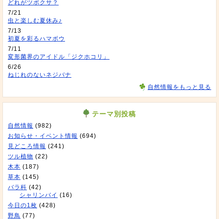
どれがツボクサ？
7/21
虫と楽しむ夏休み♪
7/13
初夏を彩るハマボウ
7/11
変形菌界のアイドル「ジクホコリ」
6/26
ねじれのないネジバナ
自然情報をもっと見る
テーマ別投稿
自然情報
(982)
お知らせ・イベント情報
(694)
見どころ情報
(241)
ツル植物
(22)
木本
(187)
草本
(145)
バラ科
(42)
シャリンバイ
(16)
今日の1枚
(428)
野鳥
(77)