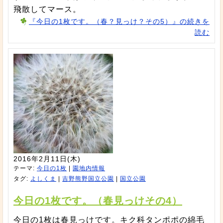
飛散してマース。
『今日の1枚です。（春？見っけ？その5）』の続きを
読む
2016年2月11日(木)
テーマ:
今日の1枚
|
園地内情報
タグ:
よしくま
|
吉野熊野国立公園
|
国立公園
今日の1枚です。（春見っけその4）
今日の1枚は春見っけです。キク科タンポポの綿毛