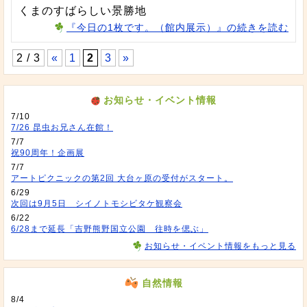
くまのすばらしい景勝地
『今日の1枚です。（館内展示）』の続きを読む
2 / 3
«
1
2
3
»
お知らせ・イベント情報
7/10
7/26 昆虫お兄さん在館！
7/7
祝90周年！企画展
7/7
アートピクニックの第2回 大台ヶ原の受付がスタート。
6/29
次回は9月5日 シイノトモシビタケ観察会
6/22
6/28まで延長「吉野熊野国立公園 往時を偲ぶ」
お知らせ・イベント情報をもっと見る
自然情報
8/4