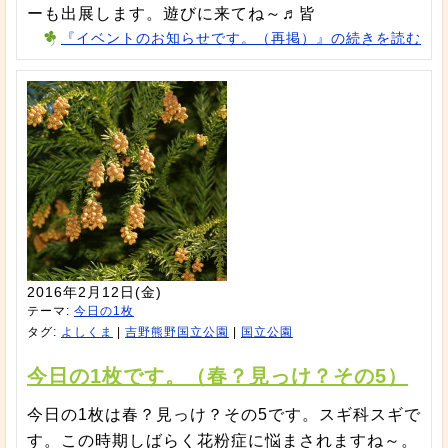
ーも出展します。遊びに来てね～♬皆
『イベントのお知らせです。（再掲）』の続きを読む
2016年2月12日(金)
テーマ:
今日の1枚
タグ:
よしくま
|
吉野熊野国立公園
|
国立公園
今日の1枚です。（春？見っけ？その5）
今日の1枚は春？見っけ？その5です。スギ科スギで
す。この時期しばらく花粉症に悩まされますね～。