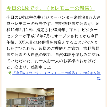
今日の1枚です。（セレモニーの報告）
今日の1枚は宇久井ビジターセンター来館者8万人達
成セレモニーの報告です。吉野熊野国立公園が、昭
和11年2月1日に指定され80周年、宇久井ビジター
センターが平成18年7月にオープンされてから今日
午後、8万人目のお客様をお迎えすることができま
した(^^♪これも、皆様のご理解とご協力、吉野熊野
国立公園の大自然の魅力、自然体験を楽しみに訪れ
ていただいた、お一人お一人のお客様のおかげだ
と、心より、感謝申し上
『今日の1枚です。（セレモニーの報告）』の続きを読
む