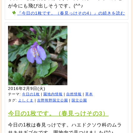
が今にも飛び出しそうです。(^^♪
『今日の1枚です。（春見っけその4）』の続きを読む
2016年2月9日(火)
テーマ:
今日の1枚
|
園地内情報
|
自然情報
|
草本
タグ:
よしくま
|
吉野熊野国立公園
|
国立公園
今日の1枚です。（春見っけその3）
今日の1枚は春見っけです。ハエドクソウ科のムラ
サキサギゴケです。園地内で見つけました(^^♪