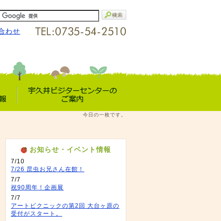
合わせ
宇久井VC
今日の一枚です。
報
のご案内
お知らせ・イベント情報
7/10
7/26 昆虫お兄さん在館！
7/7
祝90周年！企画展
7/7
アートピクニックの第2回 大台ヶ原の
受付がスタート。