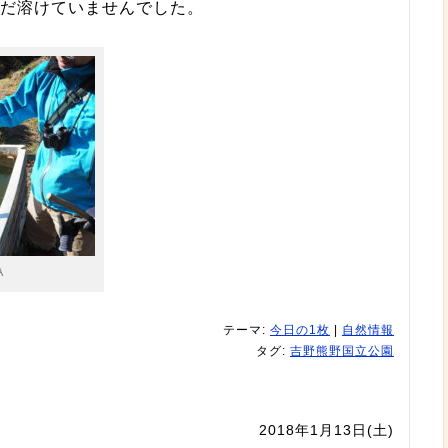
まだ溶けていませんでした。
・
A
テーマ:
今日の1枚
|
自然情報
タグ:
吉野熊野国立公園
2018年1月13日(土)