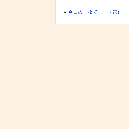
«
今日の一枚です。（花）