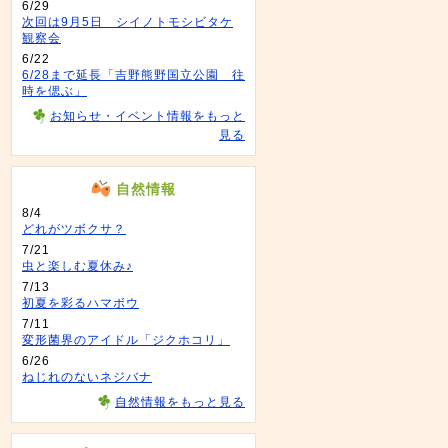
6/29
次回は9月5日 シイノトモシビタケ
観察会
6/22
6/28まで延長「吉野熊野国立公園 往
時を偲ぶ」
お知らせ・イベント情報をもっと
見る
自然情報
8/4
どれがツボクサ？
7/21
虫と楽しむ夏休み♪
7/13
初夏を彩るハマボウ
7/11
変形菌界のアイドル「ジクホコリ」
6/26
ねじれのないネジバナ
自然情報をもっと見る