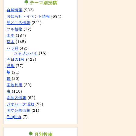
テーマ別投稿
自然情報
(982)
お知らせ・イベント情報
(694)
見どころ情報
(241)
ツル植物
(22)
木本
(187)
草本
(145)
バラ科
(42)
シャリンバイ
(16)
今日の1枚
(428)
野鳥
(77)
蛾
(21)
蝶
(20)
園地利用
(39)
虫
(110)
園地内情報
(62)
ジオパーク活動
(52)
国立公園情報
(21)
English
(7)
月別投稿