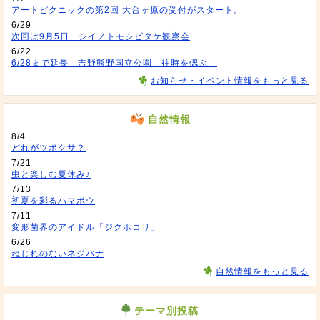
アートピクニックの第2回 大台ヶ原の受付がスタート。
6/29
次回は9月5日 シイノトモシビタケ観察会
6/22
6/28まで延長「吉野熊野国立公園 往時を偲ぶ」
お知らせ・イベント情報をもっと見る
自然情報
8/4
どれがツボクサ？
7/21
虫と楽しむ夏休み♪
7/13
初夏を彩るハマボウ
7/11
変形菌界のアイドル「ジクホコリ」
6/26
ねじれのないネジバナ
自然情報をもっと見る
テーマ別投稿