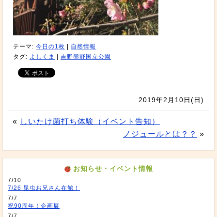
テーマ:
今日の1枚
|
自然情報
タグ:
よしくま
|
吉野熊野国立公園
2019年2月10日(日)
«
しいたけ菌打ち体験（イベント告知）
ノジュールとは？？
»
お知らせ・イベント情報
7/10
7/26 昆虫お兄さん在館！
7/7
祝90周年！企画展
7/7