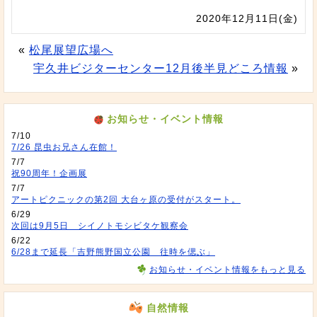
2020年12月11日(金)
«
松尾展望広場へ
宇久井ビジターセンター12月後半見どころ情報
»
お知らせ・イベント情報
7/10
7/26 昆虫お兄さん在館！
7/7
祝90周年！企画展
7/7
アートピクニックの第2回 大台ヶ原の受付がスタート。
6/29
次回は9月5日 シイノトモシビタケ観察会
6/22
6/28まで延長「吉野熊野国立公園 往時を偲ぶ」
お知らせ・イベント情報をもっと見る
自然情報