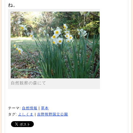
ね。
自然観察の森にて
テーマ:
自然情報
|
草本
タグ:
よしくま
|
吉野熊野国立公園