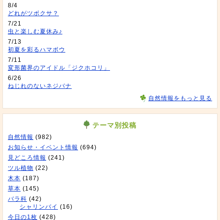
8/4
どれがツボクサ？
7/21
虫と楽しむ夏休み♪
7/13
初夏を彩るハマボウ
7/11
変形菌界のアイドル「ジクホコリ」
6/26
ねじれのないネジバナ
自然情報をもっと見る
テーマ別投稿
自然情報
(982)
お知らせ・イベント情報
(694)
見どころ情報
(241)
ツル植物
(22)
木本
(187)
草本
(145)
バラ科
(42)
シャリンバイ
(16)
今日の1枚
(428)