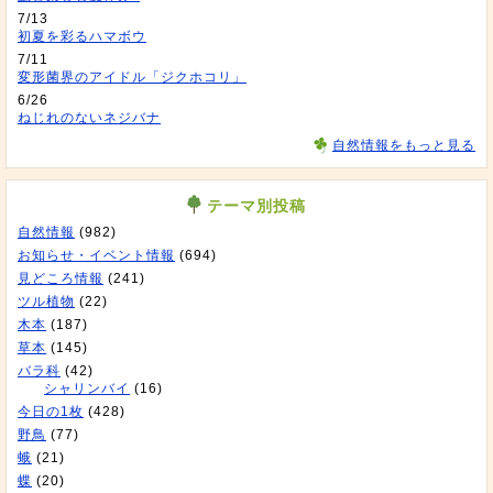
7/13
初夏を彩るハマボウ
7/11
変形菌界のアイドル「ジクホコリ」
6/26
ねじれのないネジバナ
自然情報をもっと見る
テーマ別投稿
自然情報
(982)
お知らせ・イベント情報
(694)
見どころ情報
(241)
ツル植物
(22)
木本
(187)
草本
(145)
バラ科
(42)
シャリンバイ
(16)
今日の1枚
(428)
野鳥
(77)
蛾
(21)
蝶
(20)