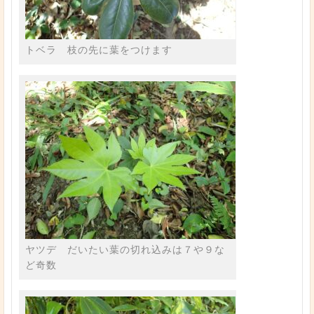
トベラ 枝の先に葉をつけます
ヤツデ だいたい葉の切れ込みは７や９な
ど奇数