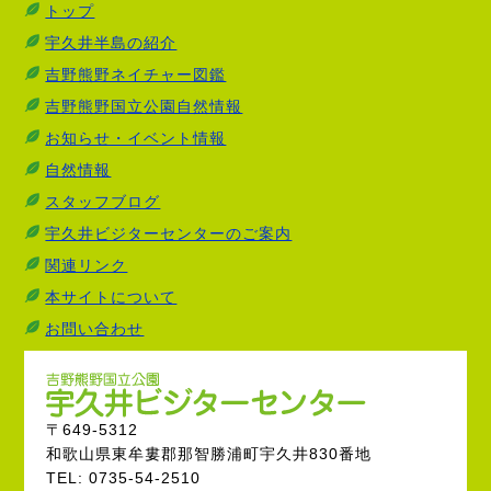
トップ
宇久井半島の紹介
吉野熊野ネイチャー図鑑
吉野熊野国立公園自然情報
お知らせ・イベント情報
自然情報
スタッフブログ
宇久井ビジターセンターのご案内
関連リンク
本サイトについて
お問い合わせ
〒649-5312
和歌山県東牟婁郡那智勝浦町宇久井830番地
TEL: 0735-54-2510