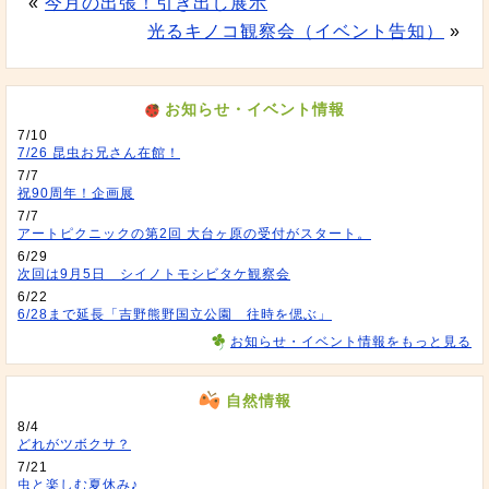
«
今月の出張！引き出し展示
光るキノコ観察会（イベント告知）
»
お知らせ・イベント情報
7/10
7/26 昆虫お兄さん在館！
7/7
祝90周年！企画展
7/7
アートピクニックの第2回 大台ヶ原の受付がスタート。
6/29
次回は9月5日 シイノトモシビタケ観察会
6/22
6/28まで延長「吉野熊野国立公園 往時を偲ぶ」
お知らせ・イベント情報をもっと見る
自然情報
8/4
どれがツボクサ？
7/21
虫と楽しむ夏休み♪