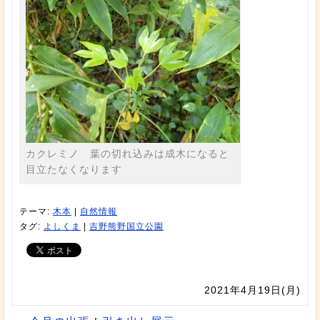
カクレミノ 葉の切れ込みは成木になると
目立たなくなります
テーマ:
木本
|
自然情報
タグ:
よしくま
|
吉野熊野国立公園
2021年4月19日(月)