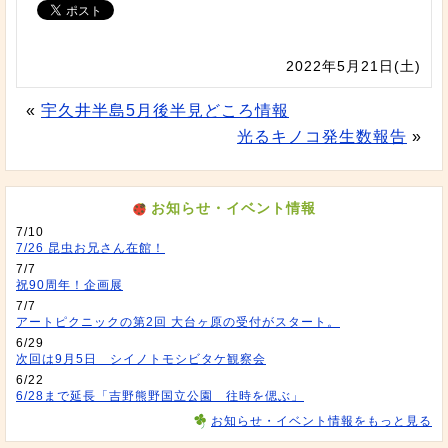
2022年5月21日(土)
«
宇久井半島5月後半見どころ情報
光るキノコ発生数報告
»
お知らせ・イベント情報
7/10
7/26 昆虫お兄さん在館！
7/7
祝90周年！企画展
7/7
アートピクニックの第2回 大台ヶ原の受付がスタート。
6/29
次回は9月5日 シイノトモシビタケ観察会
6/22
6/28まで延長「吉野熊野国立公園 往時を偲ぶ」
お知らせ・イベント情報をもっと見る