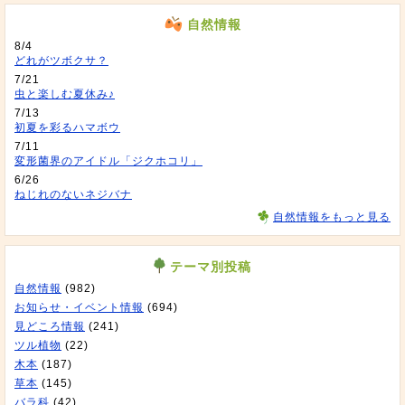
自然情報
8/4
どれがツボクサ？
7/21
虫と楽しむ夏休み♪
7/13
初夏を彩るハマボウ
7/11
変形菌界のアイドル「ジクホコリ」
6/26
ねじれのないネジバナ
自然情報をもっと見る
テーマ別投稿
自然情報
(982)
お知らせ・イベント情報
(694)
見どころ情報
(241)
ツル植物
(22)
木本
(187)
草本
(145)
バラ科
(42)