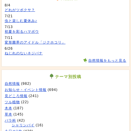
8/4
どれがツボクサ？
7/21
虫と楽しむ夏休み♪
7/13
初夏を彩るハマボウ
7/11
変形菌界のアイドル「ジクホコリ」
6/26
ねじれのないネジバナ
自然情報をもっと見る
テーマ別投稿
自然情報
(982)
お知らせ・イベント情報
(694)
見どころ情報
(241)
ツル植物
(22)
木本
(187)
草本
(145)
バラ科
(42)
シャリンバイ
(16)