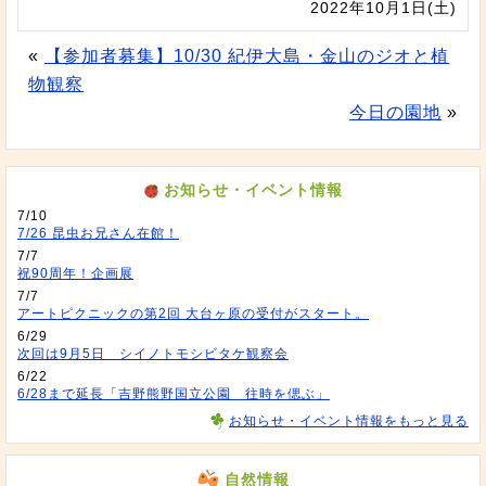
2022年10月1日(土)
«
【参加者募集】10/30 紀伊大島・金山のジオと植
物観察
今日の園地
»
お知らせ・イベント情報
7/10
7/26 昆虫お兄さん在館！
7/7
祝90周年！企画展
7/7
アートピクニックの第2回 大台ヶ原の受付がスタート。
6/29
次回は9月5日 シイノトモシビタケ観察会
6/22
6/28まで延長「吉野熊野国立公園 往時を偲ぶ」
お知らせ・イベント情報をもっと見る
自然情報