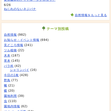
6/26
ねじれのないネジバナ
自然情報をもっと見る
テーマ別投稿
自然情報
(982)
お知らせ・イベント情報
(694)
見どころ情報
(241)
ツル植物
(22)
木本
(187)
草本
(145)
バラ科
(42)
シャリンバイ
(16)
今日の1枚
(428)
野鳥
(77)
蛾
(21)
蝶
(20)
園地利用
(39)
虫
(110)
園地内情報
(62)