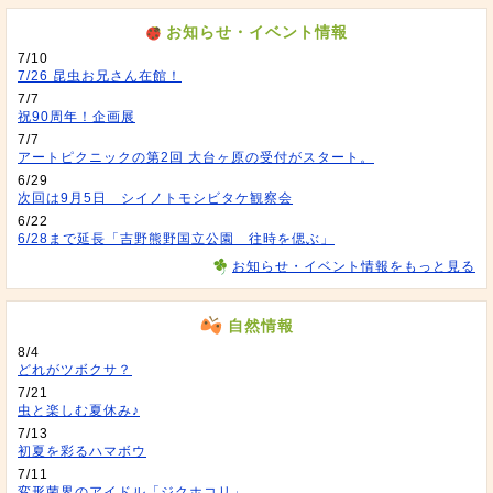
お知らせ・イベント情報
7/10
7/26 昆虫お兄さん在館！
7/7
祝90周年！企画展
7/7
アートピクニックの第2回 大台ヶ原の受付がスタート。
6/29
次回は9月5日 シイノトモシビタケ観察会
6/22
6/28まで延長「吉野熊野国立公園 往時を偲ぶ」
お知らせ・イベント情報をもっと見る
自然情報
8/4
どれがツボクサ？
7/21
虫と楽しむ夏休み♪
7/13
初夏を彩るハマボウ
7/11
変形菌界のアイドル「ジクホコリ」