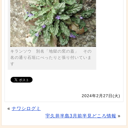
キランソウ 別名「地獄の窯の蓋」 その
名の通り石垣にべったりと張り付いていま
す
2024年2月27日(火)
«
ナワシログミ
宇久井半島3月前半見どころ情報
»