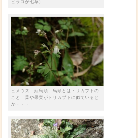
ビラコが七草）
ヒメウズ 姫烏頭 烏頭とはトリカブトの
こと 葉や果実がトリカブトに似ていると
か・・・