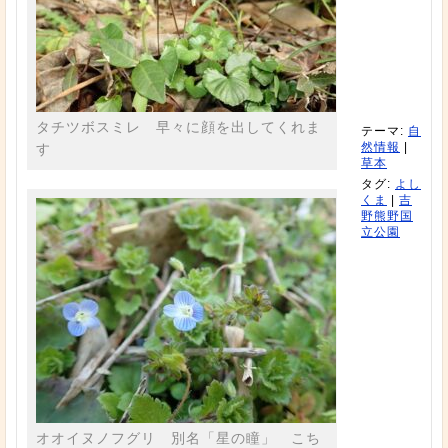
タチツボスミレ 早々に顔を出してくれま
テーマ:
自
然情報
|
す
草本
タグ:
よし
くま
|
吉
野熊野国
立公園
オオイヌノフグリ 別名「星の瞳」 こち