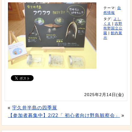
テーマ:
自
然情報
タグ:
よし
くま
|
吉野
熊野国立公
園
|
館内展
示
2025年2月14日(金)
«
宇久井半島の四季展
【参加者募集中】2/22「 初心者向け野鳥観察会」
»