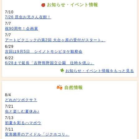
お知らせ・イベント情報
7/10
7/26 昆虫お兄さん在館！
7/7
祝90周年！企画展
7/7
アートピクニックの第2回 大台ヶ原の受付がスタート。
6/29
次回は9月5日 シイノトモシビタケ観察会
6/22
6/28まで延長「吉野熊野国立公園 往時を偲ぶ」
お知らせ・イベント情報をもっと見る
自然情報
8/4
どれがツボクサ？
7/21
虫と楽しむ夏休み♪
7/13
初夏を彩るハマボウ
7/11
変形菌界のアイドル「ジクホコリ」