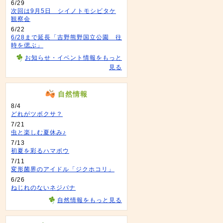
6/29
次回は9月5日 シイノトモシビタケ
観察会
6/22
6/28まで延長「吉野熊野国立公園 往
時を偲ぶ」
お知らせ・イベント情報をもっと
見る
自然情報
8/4
どれがツボクサ？
7/21
虫と楽しむ夏休み♪
7/13
初夏を彩るハマボウ
7/11
変形菌界のアイドル「ジクホコリ」
6/26
ねじれのないネジバナ
自然情報をもっと見る