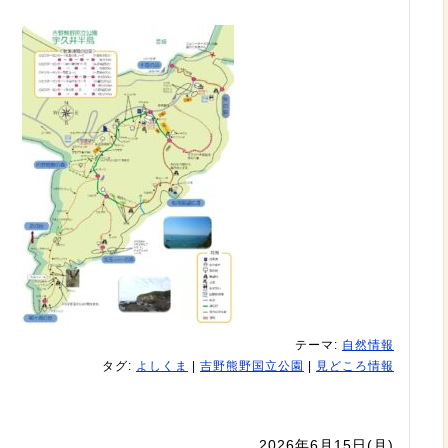
テーマ:
自然情報
タグ:
よしくま
|
吉野熊野国立公園
|
見どころ情報
2026年6月15日(月)