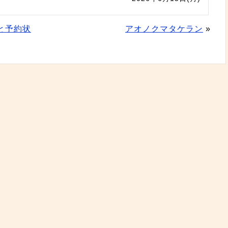
と予約状
アオノクマタケラン
»