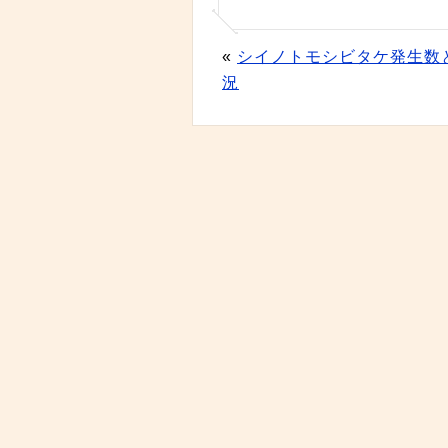
«
シイノトモシビタケ発生数
況