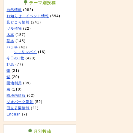
テーマ別投稿
自然情報
(982)
お知らせ・イベント情報
(694)
見どころ情報
(241)
ツル植物
(22)
木本
(187)
草本
(145)
バラ科
(42)
シャリンバイ
(16)
今日の1枚
(428)
野鳥
(77)
蛾
(21)
蝶
(20)
園地利用
(39)
虫
(110)
園地内情報
(62)
ジオパーク活動
(52)
国立公園情報
(21)
English
(7)
月別投稿