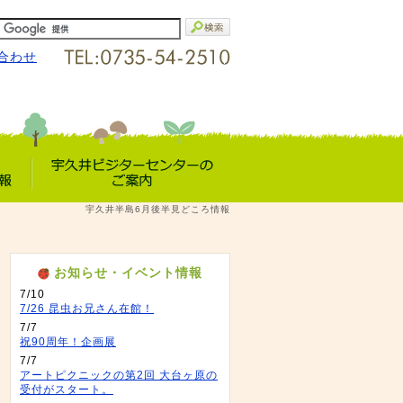
合わせ
宇久井VC
宇久井半島6月後半見どころ情報
報
のご案内
お知らせ・イベント情報
7/10
7/26 昆虫お兄さん在館！
7/7
祝90周年！企画展
7/7
アートピクニックの第2回 大台ヶ原の
受付がスタート。